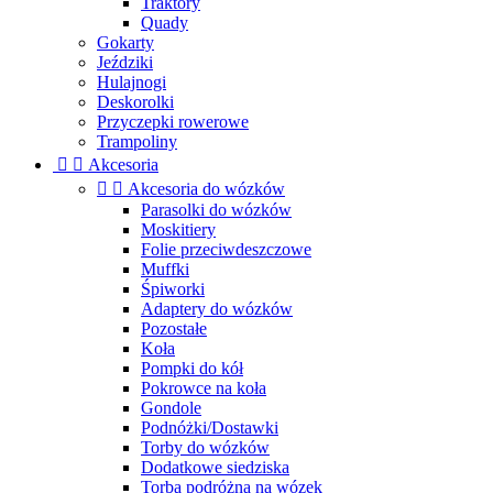
Traktory
Quady
Gokarty
Jeździki
Hulajnogi
Deskorolki
Przyczepki rowerowe
Trampoliny


Akcesoria


Akcesoria do wózków
Parasolki do wózków
Moskitiery
Folie przeciwdeszczowe
Muffki
Śpiworki
Adaptery do wózków
Pozostałe
Koła
Pompki do kół
Pokrowce na koła
Gondole
Podnóżki/Dostawki
Torby do wózków
Dodatkowe siedziska
Torba podróżna na wózek