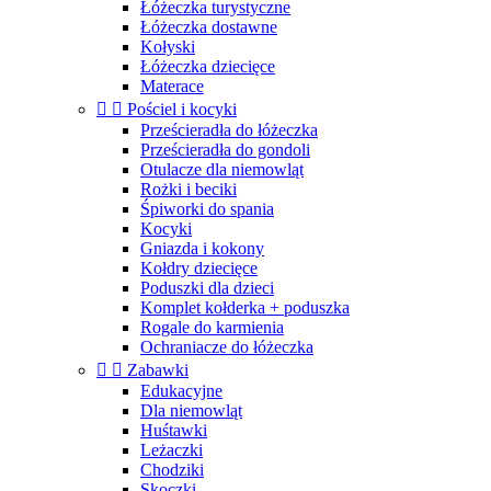
Łóżeczka turystyczne
Łóżeczka dostawne
Kołyski
Łóżeczka dziecięce
Materace


Pościel i kocyki
Prześcieradła do łóżeczka
Prześcieradła do gondoli
Otulacze dla niemowląt
Rożki i beciki
Śpiworki do spania
Kocyki
Gniazda i kokony
Kołdry dziecięce
Poduszki dla dzieci
Komplet kołderka + poduszka
Rogale do karmienia
Ochraniacze do łóżeczka


Zabawki
Edukacyjne
Dla niemowląt
Huśtawki
Leżaczki
Chodziki
Skoczki