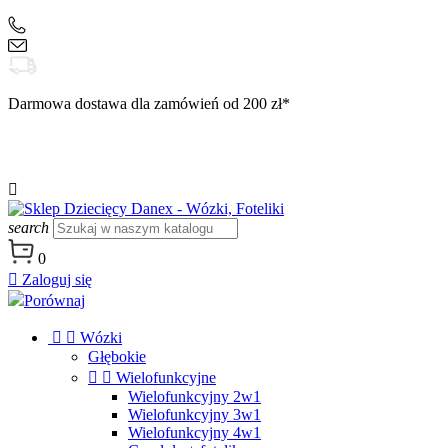
+48 504 188 333
sklep@danex24.pl
Darmowa dostawa dla zamówień od 200 zł*

search
0

Zaloguj się
Porównaj


Wózki
Głębokie


Wielofunkcyjne
Wielofunkcyjny 2w1
Wielofunkcyjny 3w1
Wielofunkcyjny 4w1