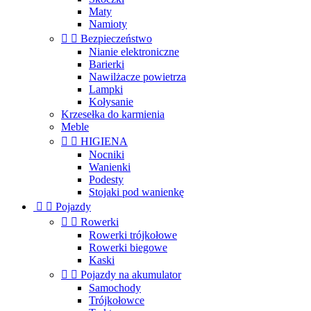
Maty
Namioty


Bezpieczeństwo
Nianie elektroniczne
Barierki
Nawilżacze powietrza
Lampki
Kołysanie
Krzesełka do karmienia
Meble


HIGIENA
Nocniki
Wanienki
Podesty
Stojaki pod wanienkę


Pojazdy


Rowerki
Rowerki trójkołowe
Rowerki biegowe
Kaski


Pojazdy na akumulator
Samochody
Trójkołowce