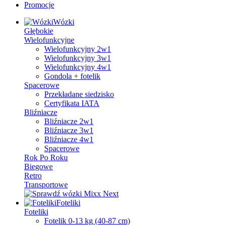
Promocje
Wózki
Głębokie
Wielofunkcyjne
Wielofunkcyjny 2w1
Wielofunkcyjny 3w1
Wielofunkcyjny 4w1
Gondola + fotelik
Spacerowe
Przekładane siedzisko
Certyfikata IATA
Bliźniacze
Bliźniacze 2w1
Bliźniacze 3w1
Bliźniacze 4w1
Spacerowe
Rok Po Roku
Biegowe
Retro
Transportowe
Foteliki
Foteliki
Fotelik 0-13 kg (40-87 cm)