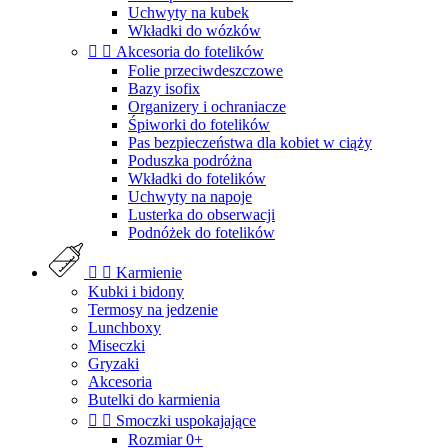
Uchwyty na kubek
Wkładki do wózków


Akcesoria do fotelików
Folie przeciwdeszczowe
Bazy isofix
Organizery i ochraniacze
Śpiworki do fotelików
Pas bezpieczeństwa dla kobiet w ciąży
Poduszka podróżna
Wkładki do fotelików
Uchwyty na napoje
Lusterka do obserwacji
Podnóżek do fotelików


Karmienie
Kubki i bidony
Termosy na jedzenie
Lunchboxy
Miseczki
Gryzaki
Akcesoria
Butelki do karmienia


Smoczki uspokajające
Rozmiar 0+