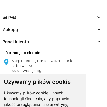

Serwis

Zakupy

Panel klienta
Informacja o sklepie

Sklep Dziecięcy Danex - Wózki, Foteliki
Dąbrowa 156
33-311 Wielogłowy
Polska
Używamy plików cookie

504 188 333
Używamy plików cookie i innych

technologii śledzenia, aby poprawić
sklep.danex@gmail.com
jakość przeglądania naszej witryny,