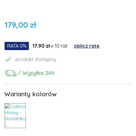
179,00 zł
RATA 0%
17.90 zł
x 10 rat
oblicz rate

produkt dostępny
/ Wysyłka 24h
Warianty kolorów