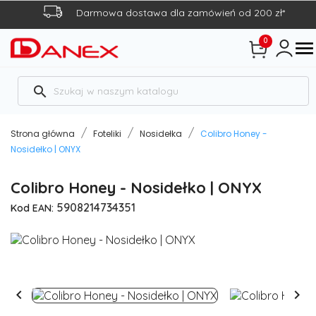
Darmowa dostawa dla zamówień od 200 zł*
0

search
Strona główna
Foteliki
Nosidełka
Colibro Honey -
Nosidełko | ONYX
Colibro Honey - Nosidełko | ONYX
5908214734351
Kod EAN:

