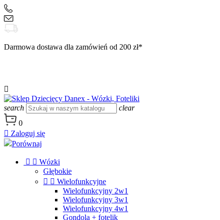
+48 504 188 333
sklep@danex24.pl
Darmowa dostawa dla zamówień od 200 zł*

search
clear
0

Zaloguj się
Porównaj


Wózki
Głębokie


Wielofunkcyjne
Wielofunkcyjny 2w1
Wielofunkcyjny 3w1
Wielofunkcyjny 4w1
Gondola + fotelik