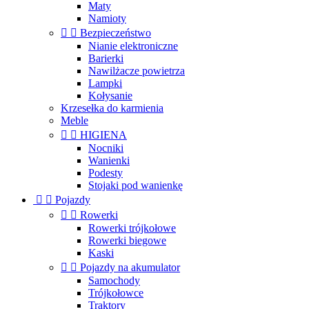
Maty
Namioty


Bezpieczeństwo
Nianie elektroniczne
Barierki
Nawilżacze powietrza
Lampki
Kołysanie
Krzesełka do karmienia
Meble


HIGIENA
Nocniki
Wanienki
Podesty
Stojaki pod wanienkę


Pojazdy


Rowerki
Rowerki trójkołowe
Rowerki biegowe
Kaski


Pojazdy na akumulator
Samochody
Trójkołowce
Traktory