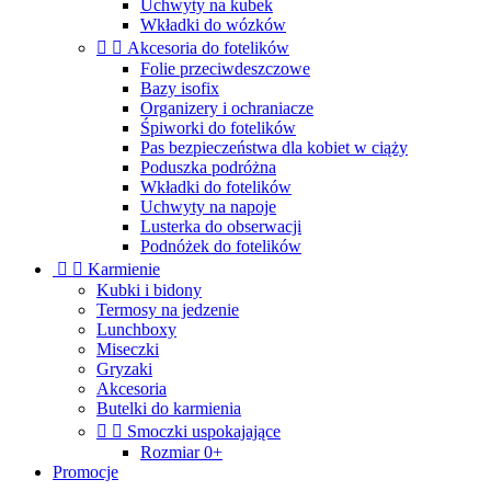
Uchwyty na kubek
Wkładki do wózków


Akcesoria do fotelików
Folie przeciwdeszczowe
Bazy isofix
Organizery i ochraniacze
Śpiworki do fotelików
Pas bezpieczeństwa dla kobiet w ciąży
Poduszka podróżna
Wkładki do fotelików
Uchwyty na napoje
Lusterka do obserwacji
Podnóżek do fotelików


Karmienie
Kubki i bidony
Termosy na jedzenie
Lunchboxy
Miseczki
Gryzaki
Akcesoria
Butelki do karmienia


Smoczki uspokajające
Rozmiar 0+
Promocje