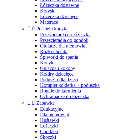
Łóżeczka dostawne
Kołyski
Łóżeczka dziecięce
Materace


Pościel i kocyki
Prześcieradła do łóżeczka
Prześcieradła do gondoli
Otulacze dla niemowląt
Rożki i beciki
Śpiworki do spania
Kocyki
Gniazda i kokony
Kołdry dziecięce
Poduszki dla dzieci
Komplet kołderka + poduszka
Rogale do karmienia
Ochraniacze do łóżeczka


Zabawki
Edukacyjne
Dla niemowląt
Huśtawki
Leżaczki
Chodziki
Skoczki