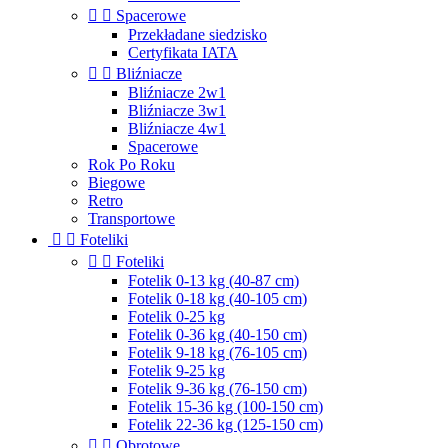


Spacerowe
Przekładane siedzisko
Certyfikata IATA


Bliźniacze
Bliźniacze 2w1
Bliźniacze 3w1
Bliźniacze 4w1
Spacerowe
Rok Po Roku
Biegowe
Retro
Transportowe


Foteliki


Foteliki
Fotelik 0-13 kg (40-87 cm)
Fotelik 0-18 kg (40-105 cm)
Fotelik 0-25 kg
Fotelik 0-36 kg (40-150 cm)
Fotelik 9-18 kg (76-105 cm)
Fotelik 9-25 kg
Fotelik 9-36 kg (76-150 cm)
Fotelik 15-36 kg (100-150 cm)
Fotelik 22-36 kg (125-150 cm)


Obrotowe