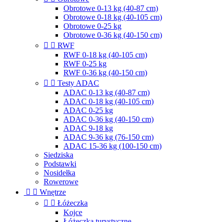
Obrotowe 0-13 kg (40-87 cm)
Obrotowe 0-18 kg (40-105 cm)
Obrotowe 0-25 kg
Obrotowe 0-36 kg (40-150 cm)


RWF
RWF 0-18 kg (40-105 cm)
RWF 0-25 kg
RWF 0-36 kg (40-150 cm)


Testy ADAC
ADAC 0-13 kg (40-87 cm)
ADAC 0-18 kg (40-105 cm)
ADAC 0-25 kg
ADAC 0-36 kg (40-150 cm)
ADAC 9-18 kg
ADAC 9-36 kg (76-150 cm)
ADAC 15-36 kg (100-150 cm)
Siedziska
Podstawki
Nosidełka
Rowerowe


Wnętrze


Łóżeczka
Kojce
Łóżeczka turystyczne