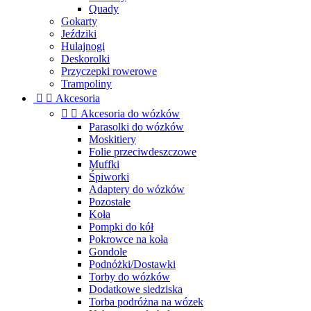
Quady
Gokarty
Jeździki
Hulajnogi
Deskorolki
Przyczepki rowerowe
Trampoliny


Akcesoria


Akcesoria do wózków
Parasolki do wózków
Moskitiery
Folie przeciwdeszczowe
Muffki
Śpiworki
Adaptery do wózków
Pozostałe
Koła
Pompki do kół
Pokrowce na koła
Gondole
Podnóżki/Dostawki
Torby do wózków
Dodatkowe siedziska
Torba podróżna na wózek