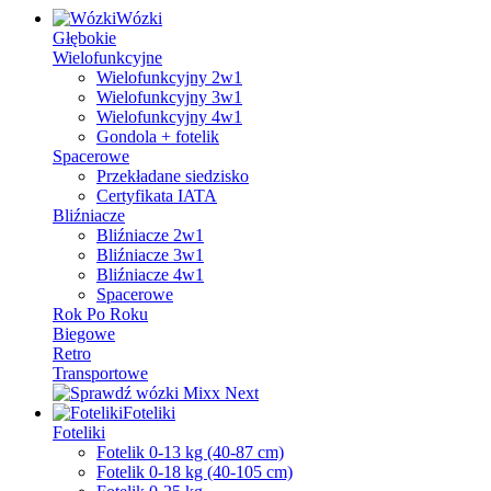
Wózki
Głębokie
Wielofunkcyjne
Wielofunkcyjny 2w1
Wielofunkcyjny 3w1
Wielofunkcyjny 4w1
Gondola + fotelik
Spacerowe
Przekładane siedzisko
Certyfikata IATA
Bliźniacze
Bliźniacze 2w1
Bliźniacze 3w1
Bliźniacze 4w1
Spacerowe
Rok Po Roku
Biegowe
Retro
Transportowe
Foteliki
Foteliki
Fotelik 0-13 kg (40-87 cm)
Fotelik 0-18 kg (40-105 cm)