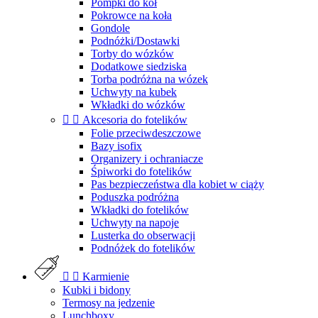
Pompki do kół
Pokrowce na koła
Gondole
Podnóżki/Dostawki
Torby do wózków
Dodatkowe siedziska
Torba podróżna na wózek
Uchwyty na kubek
Wkładki do wózków


Akcesoria do fotelików
Folie przeciwdeszczowe
Bazy isofix
Organizery i ochraniacze
Śpiworki do fotelików
Pas bezpieczeństwa dla kobiet w ciąży
Poduszka podróżna
Wkładki do fotelików
Uchwyty na napoje
Lusterka do obserwacji
Podnóżek do fotelików


Karmienie
Kubki i bidony
Termosy na jedzenie
Lunchboxy