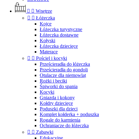


Wnętrze


Łóżeczka
Kojce
Łóżeczka turystyczne
Łóżeczka dostawne
Kołyski
Łóżeczka dziecięce
Materace


Pościel i kocyki
Prześcieradła do łóżeczka
Prześcieradła do gondoli
Otulacze dla niemowląt
Rożki i beciki
Śpiworki do spania
Kocyki
Gniazda i kokony
Kołdry dziecięce
Poduszki dla dzieci
Komplet kołderka + poduszka
Rogale do karmienia
Ochraniacze do łóżeczka


Zabawki
Edukacyjne