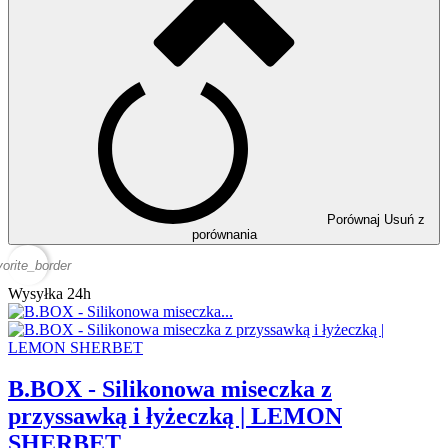
Porównaj
Usuń z
porównania
vorite_border
Wysyłka 24h
B.BOX - Silikonowa miseczka z
przyssawką i łyżeczką | LEMON
SHERBET