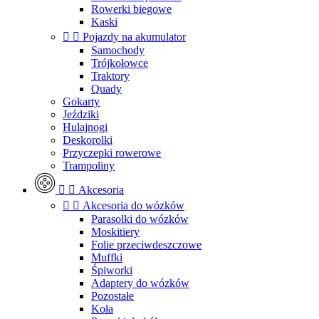
Rowerki biegowe
Kaski


Pojazdy na akumulator
Samochody
Trójkołowce
Traktory
Quady
Gokarty
Jeździki
Hulajnogi
Deskorolki
Przyczepki rowerowe
Trampoliny


Akcesoria


Akcesoria do wózków
Parasolki do wózków
Moskitiery
Folie przeciwdeszczowe
Muffki
Śpiworki
Adaptery do wózków
Pozostałe
Koła