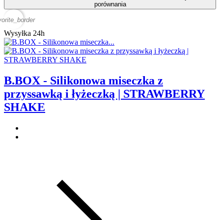
porównania
vorite_border
Wysyłka 24h
B.BOX - Silikonowa miseczka z
przyssawką i łyżeczką | STRAWBERRY
SHAKE