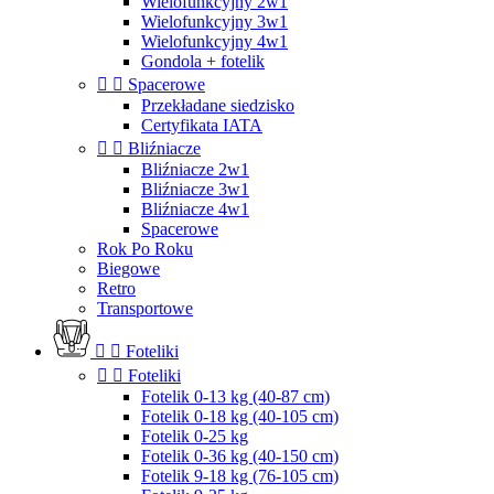
Wielofunkcyjny 2w1
Wielofunkcyjny 3w1
Wielofunkcyjny 4w1
Gondola + fotelik


Spacerowe
Przekładane siedzisko
Certyfikata IATA


Bliźniacze
Bliźniacze 2w1
Bliźniacze 3w1
Bliźniacze 4w1
Spacerowe
Rok Po Roku
Biegowe
Retro
Transportowe


Foteliki


Foteliki
Fotelik 0-13 kg (40-87 cm)
Fotelik 0-18 kg (40-105 cm)
Fotelik 0-25 kg
Fotelik 0-36 kg (40-150 cm)
Fotelik 9-18 kg (76-105 cm)