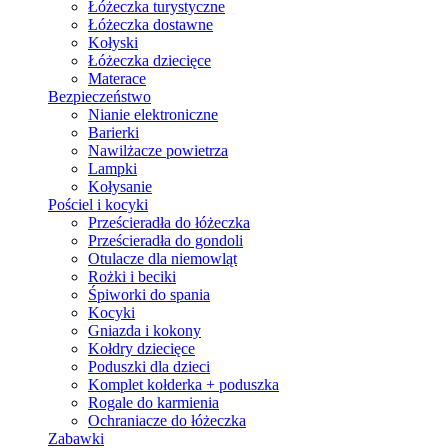
Łóżeczka turystyczne
Łóżeczka dostawne
Kołyski
Łóżeczka dziecięce
Materace
Bezpieczeństwo
Nianie elektroniczne
Barierki
Nawilżacze powietrza
Lampki
Kołysanie
Pościel i kocyki
Prześcieradła do łóżeczka
Prześcieradła do gondoli
Otulacze dla niemowląt
Rożki i beciki
Śpiworki do spania
Kocyki
Gniazda i kokony
Kołdry dziecięce
Poduszki dla dzieci
Komplet kołderka + poduszka
Rogale do karmienia
Ochraniacze do łóżeczka
Zabawki