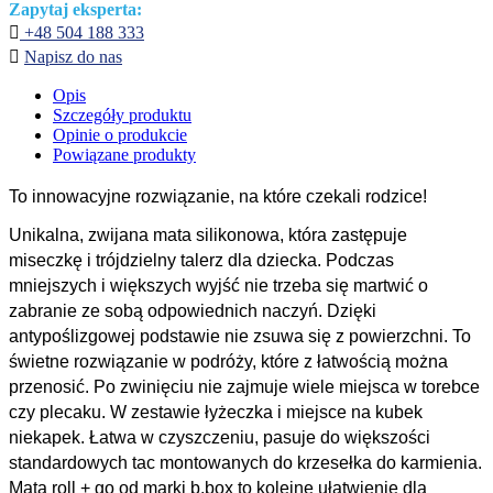
Zapytaj eksperta:

+48 504 188 333

Napisz do nas
Opis
Szczegóły produktu
Opinie o produkcie
Powiązane produkty
To innowacyjne rozwiązanie, na które czekali rodzice!
Unikalna, zwijana mata silikonowa, która zastępuje
miseczkę i trójdzielny talerz dla dziecka. Podczas
mniejszych i większych wyjść nie trzeba się martwić o
zabranie ze sobą odpowiednich naczyń. Dzięki
antypoślizgowej podstawie nie zsuwa się z powierzchni. To
świetne rozwiązanie w podróży, które z łatwością można
przenosić. Po zwinięciu nie zajmuje wiele miejsca w torebce
czy plecaku. W zestawie łyżeczka i miejsce na kubek
niekapek. Łatwa w czyszczeniu, pasuje do większości
standardowych tac montowanych do krzesełka do karmienia.
Mata roll + go od marki b.box to kolejne ułatwienie dla