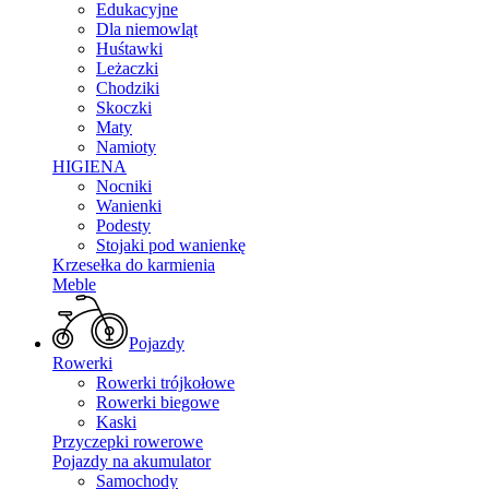
Edukacyjne
Dla niemowląt
Huśtawki
Leżaczki
Chodziki
Skoczki
Maty
Namioty
HIGIENA
Nocniki
Wanienki
Podesty
Stojaki pod wanienkę
Krzesełka do karmienia
Meble
Pojazdy
Rowerki
Rowerki trójkołowe
Rowerki biegowe
Kaski
Przyczepki rowerowe
Pojazdy na akumulator
Samochody