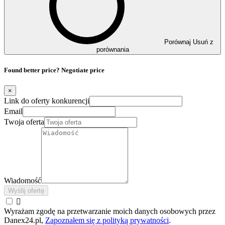
Porównaj
Usuń z
porównania
Found better price? Negotiate price
×
Link do oferty konkurencji
Email
Twoja oferta
Wiadomość
Wyślij ofertę

Wyrażam zgodę na przetwarzanie moich danych osobowych przez
Danex24.pl,
Zapoznałem się z polityką prywatności
.