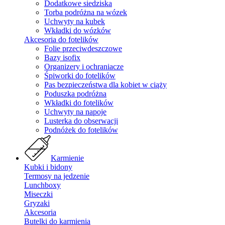
Dodatkowe siedziska
Torba podróżna na wózek
Uchwyty na kubek
Wkładki do wózków
Akcesoria do fotelików
Folie przeciwdeszczowe
Bazy isofix
Organizery i ochraniacze
Śpiworki do fotelików
Pas bezpieczeństwa dla kobiet w ciąży
Poduszka podróżna
Wkładki do fotelików
Uchwyty na napoje
Lusterka do obserwacji
Podnóżek do fotelików
Karmienie
Kubki i bidony
Termosy na jedzenie
Lunchboxy
Miseczki
Gryzaki
Akcesoria
Butelki do karmienia