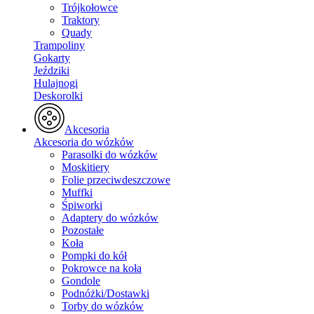
Trójkołowce
Traktory
Quady
Trampoliny
Gokarty
Jeździki
Hulajnogi
Deskorolki
Akcesoria
Akcesoria do wózków
Parasolki do wózków
Moskitiery
Folie przeciwdeszczowe
Muffki
Śpiworki
Adaptery do wózków
Pozostałe
Koła
Pompki do kół
Pokrowce na koła
Gondole
Podnóżki/Dostawki
Torby do wózków