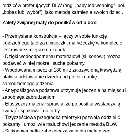
rodziców preferujących BLW (ang. „baby led weaning”- pol.
„bobas lubi wybór”) jako metodą karmienia swoich dzieci.
Zalety zwijanej maty do posiłków od b.box:
- Przemyślana konstrukcja – łączy w sobie funkcję
trójdzielnego talerza i miseczki, ma łyżeczkę w komplecie,
jest również miejsce na kubek.
- Dzięki wodoodpornemu materiałowi (silikonowi) można
podawać w niej mokre i suche pokarmy.
- Wbudowana miseczka 180 ml z zakrzywioną krawędzią
ułatwia odstawianie dziecka od piersi i naukę
samodzielnego jedzenia.
- Antypoślizgowa podstawa utrzymuje jedzenie na miejscu i
zapobiega zabrudzeniom.
- Elastyczny materiał sprawia, że po posiłku wystarczy ją
zwinąć i spakować do torby.
- Trzyczęściowa przegródka (talerzyk) pozwala oddzielić
pokarmy i umożliwia maluchowi jedzenie metodą BLW.
- Silikonowa pętla zabezpiecza zwiniętą matę przed