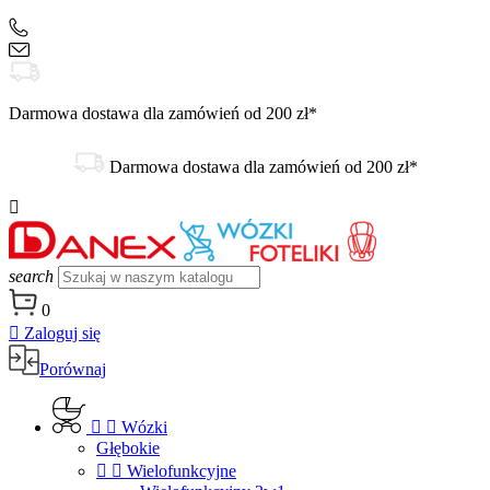
+48 504 188 333
sklep@danex24.pl
Darmowa dostawa dla zamówień od 200 zł*
Darmowa dostawa dla zamówień od 200 zł*

search
0

Zaloguj się
Porównaj


Wózki
Głębokie


Wielofunkcyjne