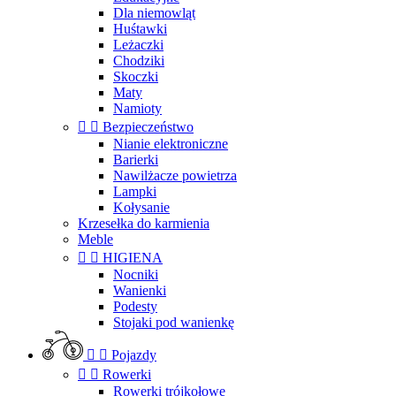
Dla niemowląt
Huśtawki
Leżaczki
Chodziki
Skoczki
Maty
Namioty


Bezpieczeństwo
Nianie elektroniczne
Barierki
Nawilżacze powietrza
Lampki
Kołysanie
Krzesełka do karmienia
Meble


HIGIENA
Nocniki
Wanienki
Podesty
Stojaki pod wanienkę


Pojazdy


Rowerki
Rowerki trójkołowe