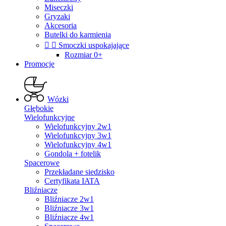
Miseczki
Gryzaki
Akcesoria
Butelki do karmienia


Smoczki uspokajające
Rozmiar 0+
Promocje
Wózki
Głębokie
Wielofunkcyjne
Wielofunkcyjny 2w1
Wielofunkcyjny 3w1
Wielofunkcyjny 4w1
Gondola + fotelik
Spacerowe
Przekładane siedzisko
Certyfikata IATA
Bliźniacze
Bliźniacze 2w1
Bliźniacze 3w1
Bliźniacze 4w1