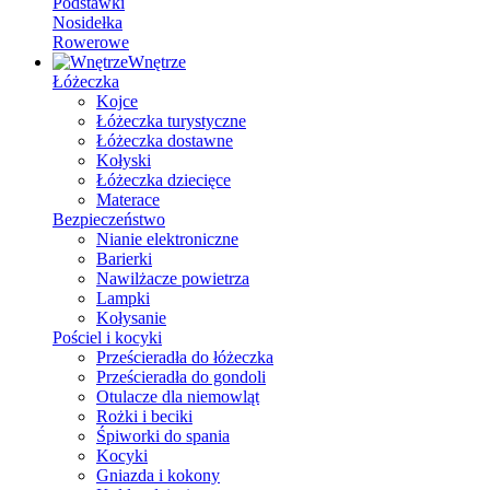
Podstawki
Nosidełka
Rowerowe
Wnętrze
Łóżeczka
Kojce
Łóżeczka turystyczne
Łóżeczka dostawne
Kołyski
Łóżeczka dziecięce
Materace
Bezpieczeństwo
Nianie elektroniczne
Barierki
Nawilżacze powietrza
Lampki
Kołysanie
Pościel i kocyki
Prześcieradła do łóżeczka
Prześcieradła do gondoli
Otulacze dla niemowląt
Rożki i beciki
Śpiworki do spania
Kocyki
Gniazda i kokony