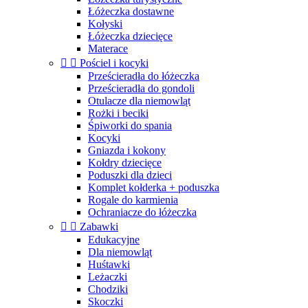
Łóżeczka dostawne
Kołyski
Łóżeczka dziecięce
Materace


Pościel i kocyki
Prześcieradła do łóżeczka
Prześcieradła do gondoli
Otulacze dla niemowląt
Rożki i beciki
Śpiworki do spania
Kocyki
Gniazda i kokony
Kołdry dziecięce
Poduszki dla dzieci
Komplet kołderka + poduszka
Rogale do karmienia
Ochraniacze do łóżeczka


Zabawki
Edukacyjne
Dla niemowląt
Huśtawki
Leżaczki
Chodziki
Skoczki