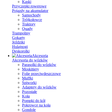
Kaski
Przyczepki rowerowe
Pojazdy na akumulator
Samochody
Trójkołowce
Traktory
Quady
Trampoliny
Gokarty
Jeździki
Hulajnogi
Deskorolki
Akcesoria
Akcesoria do wózków
Parasolki do wózków
Moskitiery
Folie przeciwdeszczowe
Muffki
Śpiworki
Adaptery do wózków
Pozostałe
Koła
Pompki do kół
Pokrowce na koła
Gondole