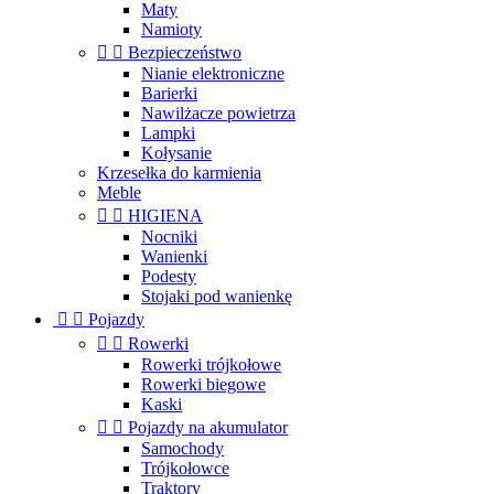
Maty
Namioty


Bezpieczeństwo
Nianie elektroniczne
Barierki
Nawilżacze powietrza
Lampki
Kołysanie
Krzesełka do karmienia
Meble


HIGIENA
Nocniki
Wanienki
Podesty
Stojaki pod wanienkę


Pojazdy


Rowerki
Rowerki trójkołowe
Rowerki biegowe
Kaski


Pojazdy na akumulator
Samochody
Trójkołowce
Traktory