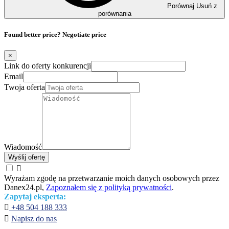
Porównaj
Usuń z
porównania
Found better price? Negotiate price
×
Link do oferty konkurencji
Email
Twoja oferta
Wiadomość
Wyślij ofertę

Wyrażam zgodę na przetwarzanie moich danych osobowych przez
Danex24.pl,
Zapoznałem się z polityką prywatności
.
Zapytaj eksperta:

+48 504 188 333

Napisz do nas