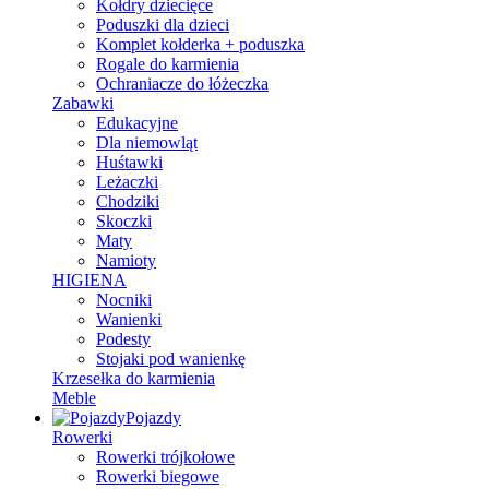
Kołdry dziecięce
Poduszki dla dzieci
Komplet kołderka + poduszka
Rogale do karmienia
Ochraniacze do łóżeczka
Zabawki
Edukacyjne
Dla niemowląt
Huśtawki
Leżaczki
Chodziki
Skoczki
Maty
Namioty
HIGIENA
Nocniki
Wanienki
Podesty
Stojaki pod wanienkę
Krzesełka do karmienia
Meble
Pojazdy
Rowerki
Rowerki trójkołowe
Rowerki biegowe