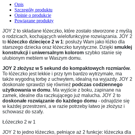
Opis
Szczegóły produktu
Opinie o produkcie
Powiązane produkty
JOY 2 to składane łóżeczko, które zostało stworzone z myślą
o rodzicach, kochających wielofunkcyjne rozwiązania. JOY 2
to
łóżeczko dziecięce 2 w 1
: posłuży Wam jako łóżko dla
starszego dziecka oraz łóżeczko turystyczne. Dzięki
smukłej
konstrukcji i uniwersalnym kolorom
szybko stanie się
ulubionym meblem w Waszym domu.
JOY 2 złożysz w 5 sekund do kompaktowych rozmiarów
.
To łóżeczko jest lekkie i przy tym bardzo wytrzymałe, ma
także wygodną torbę z uchwytem, idealną na wyjazdy. JOY 2
doskonale sprawdzi się również
podczas codziennego
użytkowania w domu
. Ma wyjście z boku, zapinane na
zamek, idealne dla raczkującego już malucha. JOY 2 to
doskonałe rozwiązanie do każdego domu
- odnajdzie się
w każdej przestrzeni, a w razie potrzeby łatwo je złożysz i
schowasz do szafy.
Łóżeczko 2 w 1
JOY 2 to jedno łóżeczko, pełniące aż 2 funkcje: łóżeczka dla