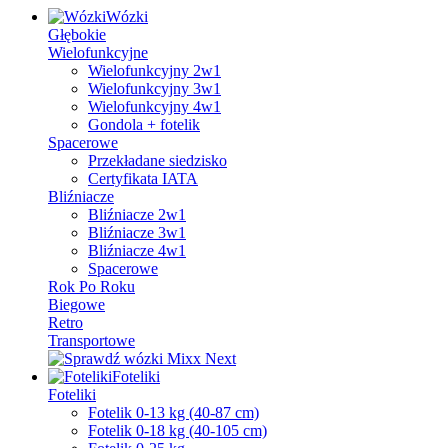
Wózki
Głębokie
Wielofunkcyjne
Wielofunkcyjny 2w1
Wielofunkcyjny 3w1
Wielofunkcyjny 4w1
Gondola + fotelik
Spacerowe
Przekładane siedzisko
Certyfikata IATA
Bliźniacze
Bliźniacze 2w1
Bliźniacze 3w1
Bliźniacze 4w1
Spacerowe
Rok Po Roku
Biegowe
Retro
Transportowe
Foteliki
Foteliki
Fotelik 0-13 kg (40-87 cm)
Fotelik 0-18 kg (40-105 cm)