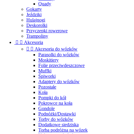
Quady
Gokarty
Jeździki
Hulajnogi
Deskorolki
Przyczepki rowerowe
Trampoliny


Akcesoria


Akcesoria do wózków
Parasolki do wózków
Moskitiery
Folie przeciwdeszczowe
Muffki
Śpiworki
Adaptery do wózków
Pozostałe
Koła
Pompki do kół
Pokrowce na koła
Gondole
Podnóżki/Dostawki
Torby do wózków
Dodatkowe siedziska
Torba podróżna na wózek