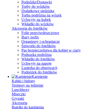
Podnóżki/Dostawki
Torby do wózków
Dodatkowe siedziska
Torba podróżna na wózek
Uchwyty na kubek
Wkładki do wózków
Akcesoria do fotelików
Folie przeciwdeszczowe
Bazy isofix
Organizery i ochraniacze
Śpiworki do fotelików
Pas bezpieczeństwa dla kobiet w ciąży
Poduszka podróżna
Wkładki do fotelików
Uchwyty na napoje
Lusterka do obserwacji
Podnóżek do fotelików
Karmienie
Kubki i bidony
Termosy na jedzenie
Lunchboxy
Miseczki
Gryzaki
Akcesoria
Butelki do karmienia