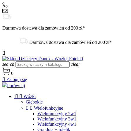
+48 504 188 333
sklep@danex24.pl
Darmowa dostawa dla zamówień od 200 zł*
Darmowa dostawa dla zamówień od 200 zł*

search
clear
0

Zaloguj się
Porównaj


Wózki
Głębokie


Wielofunkcyjne
Wielofunkcyjny 2w1
Wielofunkcyjny 3w1
Wielofunkcyjny 4w1
Gondola + fotelik