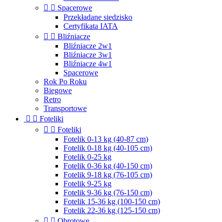


Spacerowe
Przekładane siedzisko
Certyfikata IATA


Bliźniacze
Bliźniacze 2w1
Bliźniacze 3w1
Bliźniacze 4w1
Spacerowe
Rok Po Roku
Biegowe
Retro
Transportowe


Foteliki


Foteliki
Fotelik 0-13 kg (40-87 cm)
Fotelik 0-18 kg (40-105 cm)
Fotelik 0-25 kg
Fotelik 0-36 kg (40-150 cm)
Fotelik 9-18 kg (76-105 cm)
Fotelik 9-25 kg
Fotelik 9-36 kg (76-150 cm)
Fotelik 15-36 kg (100-150 cm)
Fotelik 22-36 kg (125-150 cm)


Obrotowe