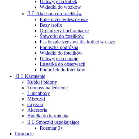
Uchwyty na kubek
Wkładki do wózków


Akcesoria do fotelików
Folie przeciwdeszczowe
Bazy isofix
Organizery i ochraniacze
Śpiworki do fotelików
Pas bezpieczeństwa dla kobiet w ciąży
Poduszka podróżna
Wkładki do fotelików
Uchwyty na napoje
Lusterka do obserwacji
Podnóżek do fotelików


Karmienie
Kubki i bidony
Termosy na jedzenie
Lunchboxy
Miseczki
Gryzaki
Akcesoria
Butelki do karmienia


Smoczki uspokajające
Rozmiar 0+
Promocje