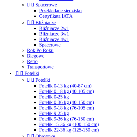


Spacerowe
Przekładane siedzisko
Certyfikata IATA


Bliźniacze
Bliźniacze 2w1
Bliźniacze 3w1
Bliźniacze 4w1
Spacerowe
Rok Po Roku
Biegowe
Retro
Transportowe


Foteliki


Foteliki
Fotelik 0-13 kg (40-87 cm)
Fotelik 0-18 kg (40-105 cm)
Fotelik 0-25 kg
Fotelik 0-36 kg (40-150 cm)
Fotelik 9-18 kg (76-105 cm)
Fotelik 9-25 kg
Fotelik 9-36 kg (76-150 cm)
Fotelik 15-36 kg (100-150 cm)
Fotelik 22-36 kg (125-150 cm)


Obrotowe