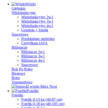
Wózki
Głębokie
Wielofunkcyjne
Wielofunkcyjny 2w1
Wielofunkcyjny 3w1
Wielofunkcyjny 4w1
Gondola + fotelik
Spacerowe
Przekładane siedzisko
Certyfikata IATA
Bliźniacze
Bliźniacze 2w1
Bliźniacze 3w1
Bliźniacze 4w1
Spacerowe
Rok Po Roku
Biegowe
Retro
Transportowe
Foteliki
Foteliki
Fotelik 0-13 kg (40-87 cm)
Fotelik 0-18 kg (40-105 cm)