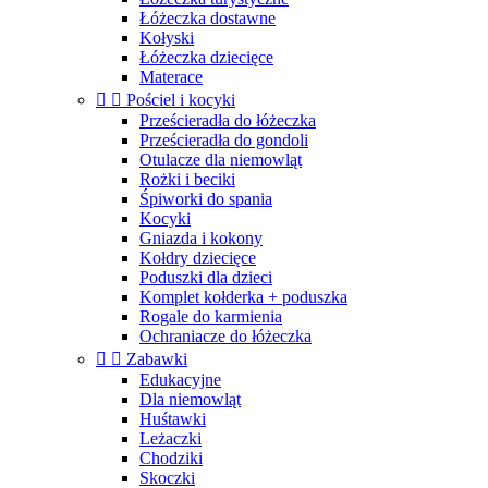
Łóżeczka dostawne
Kołyski
Łóżeczka dziecięce
Materace


Pościel i kocyki
Prześcieradła do łóżeczka
Prześcieradła do gondoli
Otulacze dla niemowląt
Rożki i beciki
Śpiworki do spania
Kocyki
Gniazda i kokony
Kołdry dziecięce
Poduszki dla dzieci
Komplet kołderka + poduszka
Rogale do karmienia
Ochraniacze do łóżeczka


Zabawki
Edukacyjne
Dla niemowląt
Huśtawki
Leżaczki
Chodziki
Skoczki