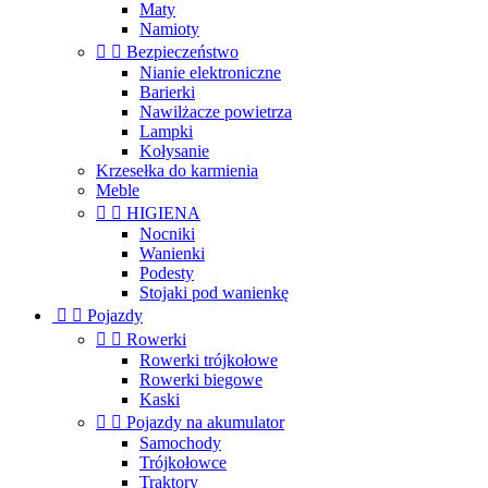
Maty
Namioty


Bezpieczeństwo
Nianie elektroniczne
Barierki
Nawilżacze powietrza
Lampki
Kołysanie
Krzesełka do karmienia
Meble


HIGIENA
Nocniki
Wanienki
Podesty
Stojaki pod wanienkę


Pojazdy


Rowerki
Rowerki trójkołowe
Rowerki biegowe
Kaski


Pojazdy na akumulator
Samochody
Trójkołowce
Traktory