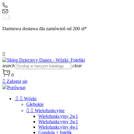
+48 504 188 333
sklep@danex24.pl
Darmowa dostawa dla zamówień od 200 zł*

search
clear
0

Zaloguj się
Porównaj


Wózki
Głębokie


Wielofunkcyjne
Wielofunkcyjny 2w1
Wielofunkcyjny 3w1
Wielofunkcyjny 4w1
Gondola + fotelik