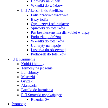
Uchwyty na kubek
Wkładki do wózków


Akcesoria do fotelików
Folie przeciwdeszczowe
Bazy isofix
Organizery i ochraniacze
Śpiworki do fotelików
Pas bezpieczeństwa dla kobiet w ciąży
Poduszka podróżna
Wkładki do fotelików
Uchwyty na napoje
Lusterka do obserwacji
Podnóżek do fotelików


Karmienie
Kubki i bidony
Termosy na jedzenie
Lunchboxy
Miseczki
Gryzaki
Akcesoria
Butelki do karmienia


Smoczki uspokajające
Rozmiar 0+
Promocje