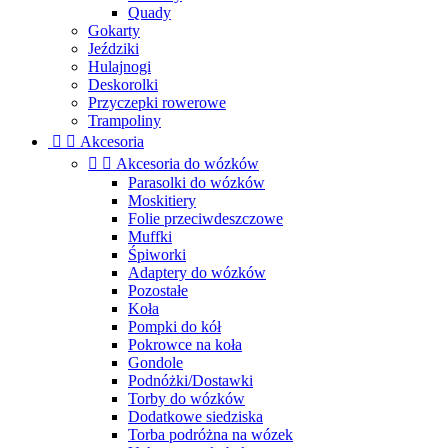
Quady
Gokarty
Jeździki
Hulajnogi
Deskorolki
Przyczepki rowerowe
Trampoliny


Akcesoria


Akcesoria do wózków
Parasolki do wózków
Moskitiery
Folie przeciwdeszczowe
Muffki
Śpiworki
Adaptery do wózków
Pozostałe
Koła
Pompki do kół
Pokrowce na koła
Gondole
Podnóżki/Dostawki
Torby do wózków
Dodatkowe siedziska
Torba podróżna na wózek