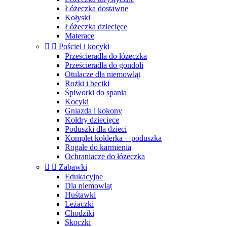
Łóżeczka dostawne
Kołyski
Łóżeczka dziecięce
Materace


Pościel i kocyki
Prześcieradła do łóżeczka
Prześcieradła do gondoli
Otulacze dla niemowląt
Rożki i beciki
Śpiworki do spania
Kocyki
Gniazda i kokony
Kołdry dziecięce
Poduszki dla dzieci
Komplet kołderka + poduszka
Rogale do karmienia
Ochraniacze do łóżeczka


Zabawki
Edukacyjne
Dla niemowląt
Huśtawki
Leżaczki
Chodziki
Skoczki