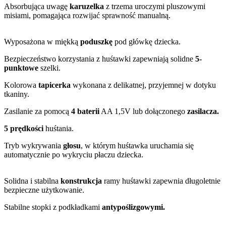
Absorbująca uwagę
karuzelka
z trzema uroczymi pluszowymi
misiami, pomagająca rozwijać sprawność manualną.
Wyposażona w miękką
poduszkę
pod główkę dziecka.
Bezpieczeństwo korzystania z huśtawki zapewniają solidne
5-
punktowe
szelki.
Kolorowa
tapicerka
wykonana z delikatnej, przyjemnej w dotyku
tkaniny.
Zasilanie za pomocą
4 baterii
AA 1,5V lub dołączonego
zasilacza.
5 prędkości
huśtania.
Tryb wykrywania
głosu
, w którym huśtawka uruchamia się
automatycznie po wykryciu płaczu dziecka.
Solidna i stabilna
konstrukcja
ramy huśtawki zapewnia długoletnie
bezpieczne użytkowanie.
Stabilne stopki z podkładkami
antypoślizgowymi.