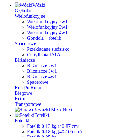
Wózki
Głębokie
Wielofunkcyjne
Wielofunkcyjny 2w1
Wielofunkcyjny 3w1
Wielofunkcyjny 4w1
Gondola + fotelik
Spacerowe
Przekładane siedzisko
Certyfikata IATA
Bliźniacze
Bliźniacze 2w1
Bliźniacze 3w1
Bliźniacze 4w1
Spacerowe
Rok Po Roku
Biegowe
Retro
Transportowe
Foteliki
Foteliki
Fotelik 0-13 kg (40-87 cm)
Fotelik 0-18 kg (40-105 cm)