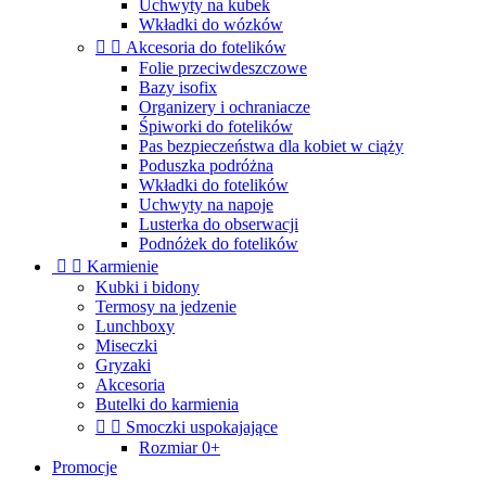
Uchwyty na kubek
Wkładki do wózków


Akcesoria do fotelików
Folie przeciwdeszczowe
Bazy isofix
Organizery i ochraniacze
Śpiworki do fotelików
Pas bezpieczeństwa dla kobiet w ciąży
Poduszka podróżna
Wkładki do fotelików
Uchwyty na napoje
Lusterka do obserwacji
Podnóżek do fotelików


Karmienie
Kubki i bidony
Termosy na jedzenie
Lunchboxy
Miseczki
Gryzaki
Akcesoria
Butelki do karmienia


Smoczki uspokajające
Rozmiar 0+
Promocje