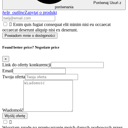
Porównaj
Usuń z
porównania
help_outline
Zapytaj o produkt

Enim quis fugiat consequat elit minim nisi eu occaecat
occaecat deserunt aliquip nisi ex deserunt.
Powiadom mnie o dostępności
Found better price? Negotiate price
×
Link do oferty konkurencji
Email
Twoja oferta
Wiadomość
Wyślij ofertę

Wyrażam zgodę na przetwarzanie moich danych osobowych przez