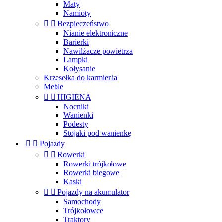
Maty
Namioty


Bezpieczeństwo
Nianie elektroniczne
Barierki
Nawilżacze powietrza
Lampki
Kołysanie
Krzesełka do karmienia
Meble


HIGIENA
Nocniki
Wanienki
Podesty
Stojaki pod wanienkę


Pojazdy


Rowerki
Rowerki trójkołowe
Rowerki biegowe
Kaski


Pojazdy na akumulator
Samochody
Trójkołowce
Traktory