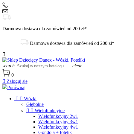
+48 504 188 333
sklep@danex24.pl
Darmowa dostawa dla zamówień od 200 zł*
Darmowa dostawa dla zamówień od 200 zł*

search
clear
0

Zaloguj się
Porównaj


Wózki
Głębokie


Wielofunkcyjne
Wielofunkcyjny 2w1
Wielofunkcyjny 3w1
Wielofunkcyjny 4w1
Gondola + fotelik