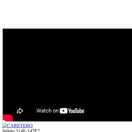
Indeks
514E-147E7