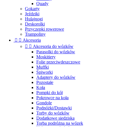
Quady
Gokarty
Jeździki
Hulajnogi
Deskorolki
Przyczepki rowerowe
Trampoliny


Akcesoria


Akcesoria do wózków
Parasolki do wózków
Moskitiery
Folie przeciwdeszczowe
Muffki
Śpiworki
Adaptery do wózków
Pozostałe
Koła
Pompki do kół
Pokrowce na koła
Gondole
Podnóżki/Dostawki
Torby do wózków
Dodatkowe siedziska
Torba podróżna na wózek