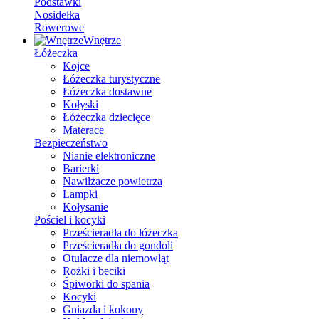
Podstawki
Nosidełka
Rowerowe
Wnętrze
Łóżeczka
Kojce
Łóżeczka turystyczne
Łóżeczka dostawne
Kołyski
Łóżeczka dziecięce
Materace
Bezpieczeństwo
Nianie elektroniczne
Barierki
Nawilżacze powietrza
Lampki
Kołysanie
Pościel i kocyki
Prześcieradła do łóżeczka
Prześcieradła do gondoli
Otulacze dla niemowląt
Rożki i beciki
Śpiworki do spania
Kocyki
Gniazda i kokony