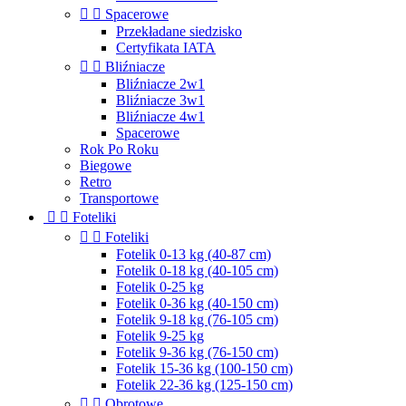


Spacerowe
Przekładane siedzisko
Certyfikata IATA


Bliźniacze
Bliźniacze 2w1
Bliźniacze 3w1
Bliźniacze 4w1
Spacerowe
Rok Po Roku
Biegowe
Retro
Transportowe


Foteliki


Foteliki
Fotelik 0-13 kg (40-87 cm)
Fotelik 0-18 kg (40-105 cm)
Fotelik 0-25 kg
Fotelik 0-36 kg (40-150 cm)
Fotelik 9-18 kg (76-105 cm)
Fotelik 9-25 kg
Fotelik 9-36 kg (76-150 cm)
Fotelik 15-36 kg (100-150 cm)
Fotelik 22-36 kg (125-150 cm)


Obrotowe