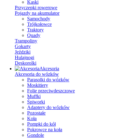
Kaski
Przyczepki rowerowe
Pojazdy na akumulator
Samochody
Trójkołowce
Traktory
Quady
Trampoliny
Gokarty
Jeździki
Hulajnogi
Deskorolki
Akcesoria
Akcesoria do wózków
Parasolki do wózków
Moskitiery
Folie przeciwdeszczowe
Muffki
Śpiworki
Adaptery do wózków
Pozostałe
Koła
Pompki do kół
Pokrowce na koła
Gondole