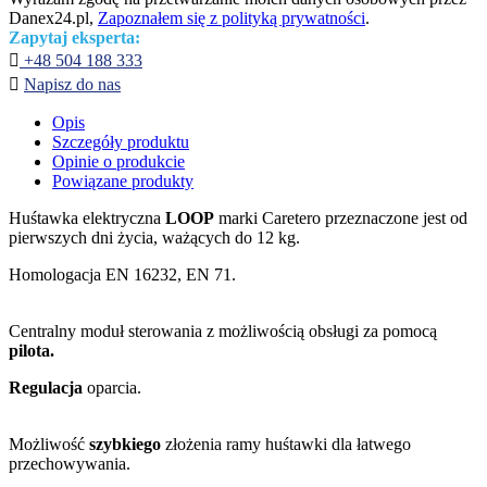
Danex24.pl,
Zapoznałem się z polityką prywatności
.
Zapytaj eksperta:

+48 504 188 333

Napisz do nas
Opis
Szczegóły produktu
Opinie o produkcie
Powiązane produkty
Huśtawka elektryczna
LOOP
marki Caretero przeznaczone jest od
pierwszych dni życia, ważących do 12 kg.
Homologacja EN 16232, EN 71.
Centralny moduł sterowania z możliwością obsługi za pomocą
pilota.
Regulacja
oparcia.
Możliwość
szybkiego
złożenia ramy huśtawki dla łatwego
przechowywania.