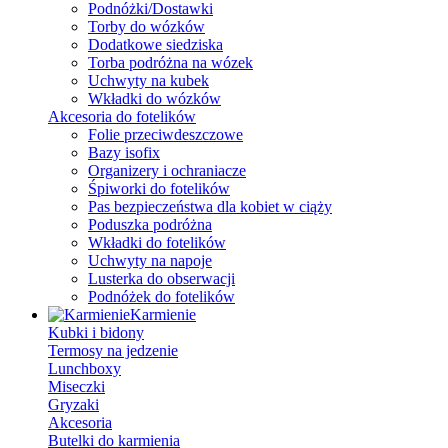
Podnóżki/Dostawki
Torby do wózków
Dodatkowe siedziska
Torba podróżna na wózek
Uchwyty na kubek
Wkładki do wózków
Akcesoria do fotelików
Folie przeciwdeszczowe
Bazy isofix
Organizery i ochraniacze
Śpiworki do fotelików
Pas bezpieczeństwa dla kobiet w ciąży
Poduszka podróżna
Wkładki do fotelików
Uchwyty na napoje
Lusterka do obserwacji
Podnóżek do fotelików
Karmienie
Kubki i bidony
Termosy na jedzenie
Lunchboxy
Miseczki
Gryzaki
Akcesoria
Butelki do karmienia