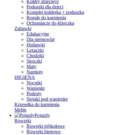
Kołdry dziecięce
Poduszki dla dzieci
Komplet kołderka + poduszka
Rogale do karmienia
Ochraniacze do łóżeczka
Zabawki
Edukacyjne
Dla niemowląt
Huśtawki
Leżaczki
Chodziki
Skoczki
Maty
Namioty
HIGIENA
Nocniki
Wanienki
Podesty
Stojaki pod wanienkę
Krzesełka do karmienia
Meble
Pojazdy
Rowerki
Rowerki trójkołowe
Rowerki biegowe