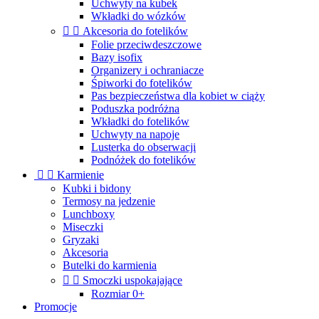
Uchwyty na kubek
Wkładki do wózków


Akcesoria do fotelików
Folie przeciwdeszczowe
Bazy isofix
Organizery i ochraniacze
Śpiworki do fotelików
Pas bezpieczeństwa dla kobiet w ciąży
Poduszka podróżna
Wkładki do fotelików
Uchwyty na napoje
Lusterka do obserwacji
Podnóżek do fotelików


Karmienie
Kubki i bidony
Termosy na jedzenie
Lunchboxy
Miseczki
Gryzaki
Akcesoria
Butelki do karmienia


Smoczki uspokajające
Rozmiar 0+
Promocje