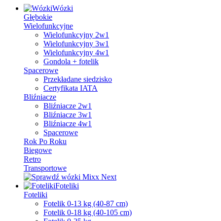
Wózki
Głębokie
Wielofunkcyjne
Wielofunkcyjny 2w1
Wielofunkcyjny 3w1
Wielofunkcyjny 4w1
Gondola + fotelik
Spacerowe
Przekładane siedzisko
Certyfikata IATA
Bliźniacze
Bliźniacze 2w1
Bliźniacze 3w1
Bliźniacze 4w1
Spacerowe
Rok Po Roku
Biegowe
Retro
Transportowe
Foteliki
Foteliki
Fotelik 0-13 kg (40-87 cm)
Fotelik 0-18 kg (40-105 cm)