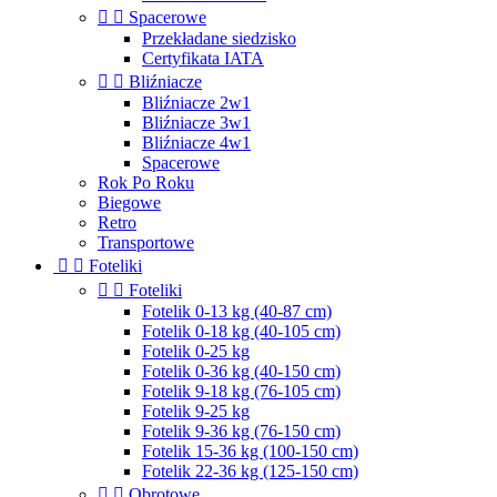


Spacerowe
Przekładane siedzisko
Certyfikata IATA


Bliźniacze
Bliźniacze 2w1
Bliźniacze 3w1
Bliźniacze 4w1
Spacerowe
Rok Po Roku
Biegowe
Retro
Transportowe


Foteliki


Foteliki
Fotelik 0-13 kg (40-87 cm)
Fotelik 0-18 kg (40-105 cm)
Fotelik 0-25 kg
Fotelik 0-36 kg (40-150 cm)
Fotelik 9-18 kg (76-105 cm)
Fotelik 9-25 kg
Fotelik 9-36 kg (76-150 cm)
Fotelik 15-36 kg (100-150 cm)
Fotelik 22-36 kg (125-150 cm)


Obrotowe