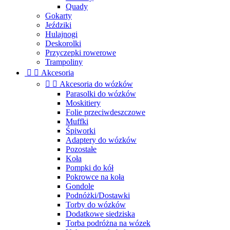
Quady
Gokarty
Jeździki
Hulajnogi
Deskorolki
Przyczepki rowerowe
Trampoliny


Akcesoria


Akcesoria do wózków
Parasolki do wózków
Moskitiery
Folie przeciwdeszczowe
Muffki
Śpiworki
Adaptery do wózków
Pozostałe
Koła
Pompki do kół
Pokrowce na koła
Gondole
Podnóżki/Dostawki
Torby do wózków
Dodatkowe siedziska
Torba podróżna na wózek