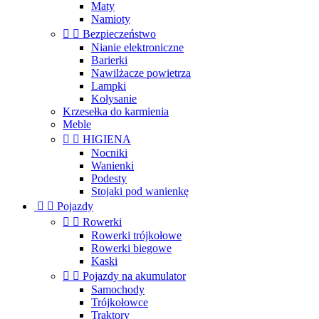
Maty
Namioty


Bezpieczeństwo
Nianie elektroniczne
Barierki
Nawilżacze powietrza
Lampki
Kołysanie
Krzesełka do karmienia
Meble


HIGIENA
Nocniki
Wanienki
Podesty
Stojaki pod wanienkę


Pojazdy


Rowerki
Rowerki trójkołowe
Rowerki biegowe
Kaski


Pojazdy na akumulator
Samochody
Trójkołowce
Traktory