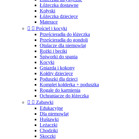
Łóżeczka dostawne
Kołyski
Łóżeczka dziecięce
Materace


Pościel i kocyki
Prześcieradła do łóżeczka
Prześcieradła do gondoli
Otulacze dla niemowląt
Rożki i beciki
Śpiworki do spania
Kocyki
Gniazda i kokony
Kołdry dziecięce
Poduszki dla dzieci
Komplet kołderka + poduszka
Rogale do karmienia
Ochraniacze do łóżeczka


Zabawki
Edukacyjne
Dla niemowląt
Huśtawki
Leżaczki
Chodziki
Skoczki