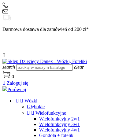
+48 504 188 333
sklep@danex24.pl
Darmowa dostawa dla zamówień od 200 zł*

search
clear
0

Zaloguj się
Porównaj


Wózki
Głębokie


Wielofunkcyjne
Wielofunkcyjny 2w1
Wielofunkcyjny 3w1
Wielofunkcyjny 4w1
Gondola + fotelik