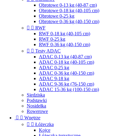
Obrotowe 0-13 kg (40-87 cm)
Obrotowe 0-18 kg (40-105 cm)
Obrotowe 0-25 kg
Obrotowe 0-36 kg (40-150 cm)


RWF
RWF 0-18 kg (40-105 cm)
RWF 0-25 kg
RWF 0-36 kg (40-150 cm)


Testy ADAC
ADAC 0-13 kg (40-87 cm)
ADAC 0-18 kg (40-105 cm)
ADAC 0-25 kg
ADAC 0-36 kg (40-150 cm)
ADAC 9-18 kg
ADAC 9-36 kg (76-150 cm)
ADAC 15-36 kg (100-150 cm)
Siedziska
Podstawki
Nosidełka
Rowerowe


Wnętrze


Łóżeczka
Kojce
Łóżeczka turystyczne