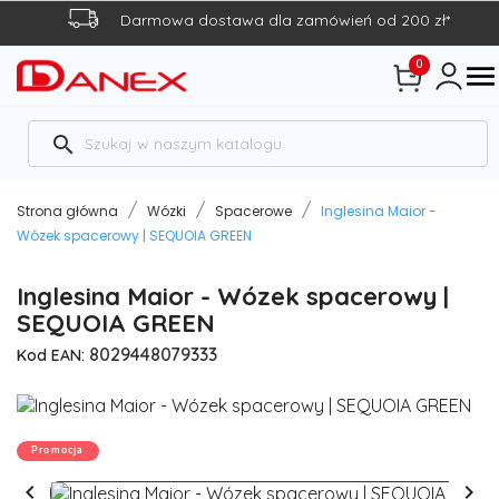
Darmowa dostawa dla zamówień od 200 zł*
0

search
Strona główna
Wózki
Spacerowe
Inglesina Maior -
Wózek spacerowy | SEQUOIA GREEN
Inglesina Maior - Wózek spacerowy |
SEQUOIA GREEN
8029448079333
Kod EAN:
Promocja

