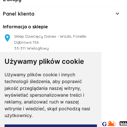

Panel klienta
Informacja o sklepie

Sklep Dziecięcy Danex - Wózki, Foteliki
Dąbrowa 156
33-311 Wielogłowy
Polska
Używamy plików cookie

504 188 333
Używamy plików cookie i innych

technologii śledzenia, aby poprawić
sklep.danex@gmail.com
jakość przeglądania naszej witryny,
wyświetlać spersonalizowane treści i
reklamy, analizować ruch w naszej
witrynie i wiedzieć, skąd pochodzą nasi
użytkownicy.