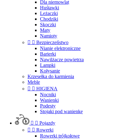
Dla niemowląt
Huśtawki
Leżaczki
Chodziki
Skoczki
Maty
Namioty


Bezpieczeństwo
Nianie elektroniczne
Barierki
Nawilżacze powietrza
Lampki
Kołysanie
Krzesełka do karmienia
Meble


HIGIENA
Nocniki
Wanienki
Podesty
Stojaki pod wanienkę


Pojazdy


Rowerki
Rowerki trójkołowe