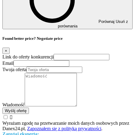
Porównaj
Usuń z
porównania
Found better price? Negotiate price
×
Link do oferty konkurencji
Email
Twoja oferta
Wiadomość
Wyślij ofertę

Wyrażam zgodę na przetwarzanie moich danych osobowych przez
Danex24.pl,
Zapoznałem się z polityką prywatności
.
Zapytaj eksperta: