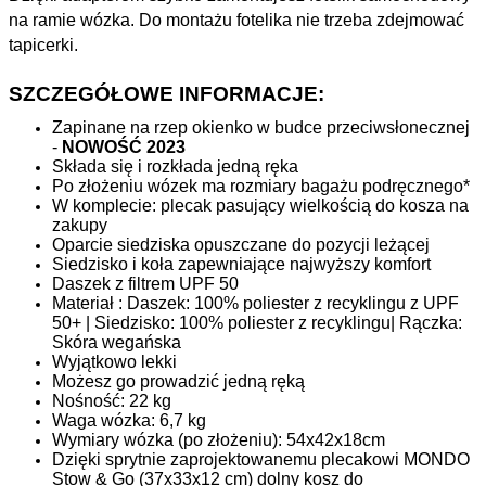
na ramie wózka. Do montażu fotelika nie trzeba zdejmować
tapicerki.
SZCZEGÓŁOWE INFORMACJE:
Zapinane na rzep okienko w budce przeciwsłonecznej
-
NOWOŚĆ 2023
Składa się i rozkłada jedną ręka
Po złożeniu wózek ma rozmiary bagażu podręcznego*
W komplecie: plecak pasujący wielkością do kosza na
zakupy
Oparcie siedziska opuszczane do pozycji leżącej
Siedzisko i koła zapewniające najwyższy komfort
Daszek z filtrem UPF 50
Materiał : Daszek: 100% poliester z recyklingu z UPF
50+ | Siedzisko: 100% poliester z recyklingu| Rączka:
Skóra wegańska
Wyjątkowo lekki
Możesz go prowadzić jedną ręką
Nośność: 22 kg
Waga wózka: 6,7 kg
Wymiary wózka (po złożeniu): 54x42x18cm
Dzięki sprytnie zaprojektowanemu plecakowi MONDO
Stow & Go (37x33x12 cm) dolny kosz do