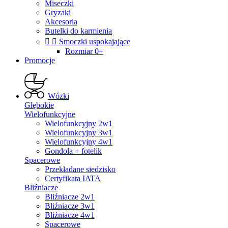
Miseczki
Gryzaki
Akcesoria
Butelki do karmienia


Smoczki uspokajające
Rozmiar 0+
Promocje
Wózki
Głębokie
Wielofunkcyjne
Wielofunkcyjny 2w1
Wielofunkcyjny 3w1
Wielofunkcyjny 4w1
Gondola + fotelik
Spacerowe
Przekładane siedzisko
Certyfikata IATA
Bliźniacze
Bliźniacze 2w1
Bliźniacze 3w1
Bliźniacze 4w1
Spacerowe