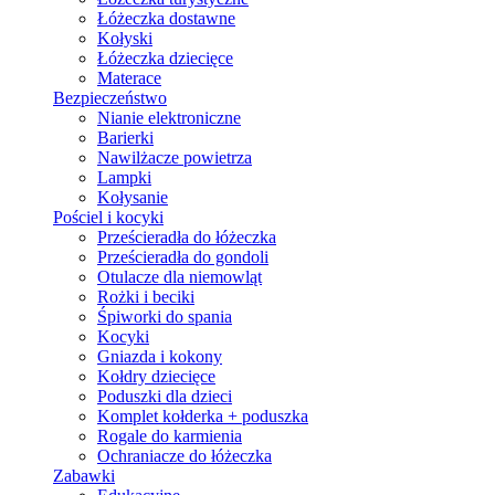
Łóżeczka dostawne
Kołyski
Łóżeczka dziecięce
Materace
Bezpieczeństwo
Nianie elektroniczne
Barierki
Nawilżacze powietrza
Lampki
Kołysanie
Pościel i kocyki
Prześcieradła do łóżeczka
Prześcieradła do gondoli
Otulacze dla niemowląt
Rożki i beciki
Śpiworki do spania
Kocyki
Gniazda i kokony
Kołdry dziecięce
Poduszki dla dzieci
Komplet kołderka + poduszka
Rogale do karmienia
Ochraniacze do łóżeczka
Zabawki