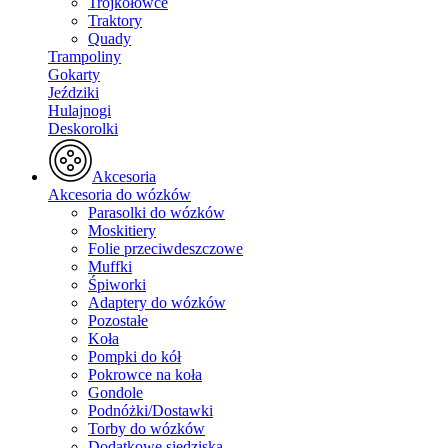
Trójkołowce
Traktory
Quady
Trampoliny
Gokarty
Jeździki
Hulajnogi
Deskorolki
Akcesoria
Akcesoria do wózków
Parasolki do wózków
Moskitiery
Folie przeciwdeszczowe
Muffki
Śpiworki
Adaptery do wózków
Pozostałe
Koła
Pompki do kół
Pokrowce na koła
Gondole
Podnóżki/Dostawki
Torby do wózków
Dodatkowe siedziska