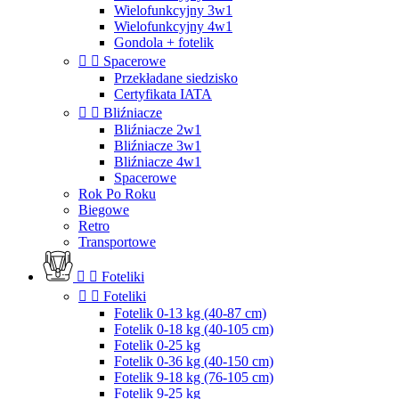
Wielofunkcyjny 3w1
Wielofunkcyjny 4w1
Gondola + fotelik


Spacerowe
Przekładane siedzisko
Certyfikata IATA


Bliźniacze
Bliźniacze 2w1
Bliźniacze 3w1
Bliźniacze 4w1
Spacerowe
Rok Po Roku
Biegowe
Retro
Transportowe


Foteliki


Foteliki
Fotelik 0-13 kg (40-87 cm)
Fotelik 0-18 kg (40-105 cm)
Fotelik 0-25 kg
Fotelik 0-36 kg (40-150 cm)
Fotelik 9-18 kg (76-105 cm)
Fotelik 9-25 kg