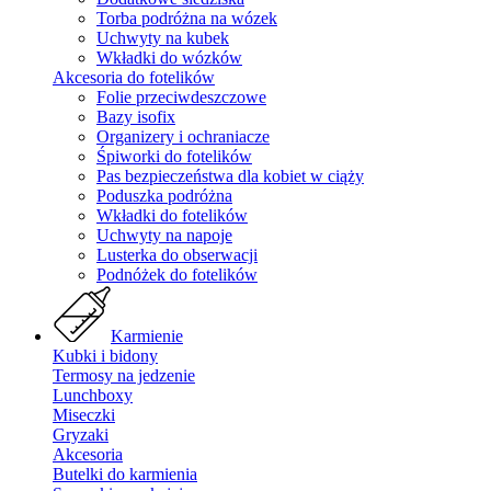
Torba podróżna na wózek
Uchwyty na kubek
Wkładki do wózków
Akcesoria do fotelików
Folie przeciwdeszczowe
Bazy isofix
Organizery i ochraniacze
Śpiworki do fotelików
Pas bezpieczeństwa dla kobiet w ciąży
Poduszka podróżna
Wkładki do fotelików
Uchwyty na napoje
Lusterka do obserwacji
Podnóżek do fotelików
Karmienie
Kubki i bidony
Termosy na jedzenie
Lunchboxy
Miseczki
Gryzaki
Akcesoria
Butelki do karmienia