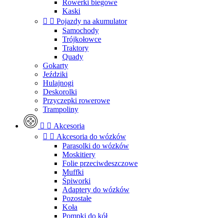
Rowerki biegowe
Kaski


Pojazdy na akumulator
Samochody
Trójkołowce
Traktory
Quady
Gokarty
Jeździki
Hulajnogi
Deskorolki
Przyczepki rowerowe
Trampoliny


Akcesoria


Akcesoria do wózków
Parasolki do wózków
Moskitiery
Folie przeciwdeszczowe
Muffki
Śpiworki
Adaptery do wózków
Pozostałe
Koła
Pompki do kół