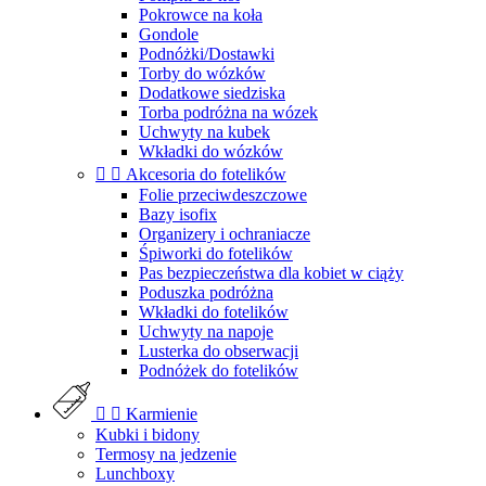
Pokrowce na koła
Gondole
Podnóżki/Dostawki
Torby do wózków
Dodatkowe siedziska
Torba podróżna na wózek
Uchwyty na kubek
Wkładki do wózków


Akcesoria do fotelików
Folie przeciwdeszczowe
Bazy isofix
Organizery i ochraniacze
Śpiworki do fotelików
Pas bezpieczeństwa dla kobiet w ciąży
Poduszka podróżna
Wkładki do fotelików
Uchwyty na napoje
Lusterka do obserwacji
Podnóżek do fotelików


Karmienie
Kubki i bidony
Termosy na jedzenie
Lunchboxy