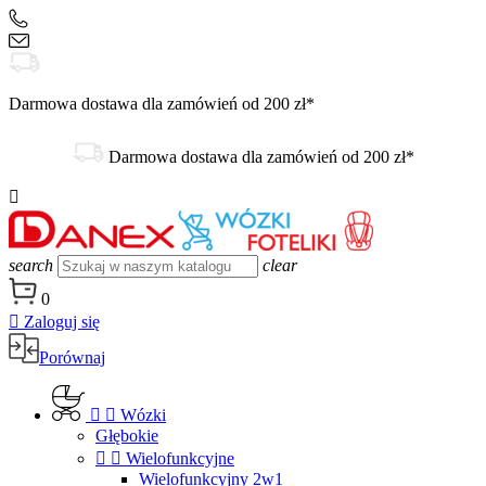
+48 504 188 333
sklep@danex24.pl
Darmowa dostawa dla zamówień od 200 zł*
Darmowa dostawa dla zamówień od 200 zł*

search
clear
0

Zaloguj się
Porównaj


Wózki
Głębokie


Wielofunkcyjne
Wielofunkcyjny 2w1