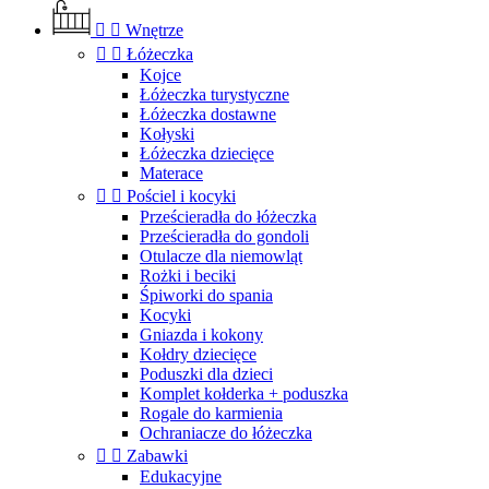


Wnętrze


Łóżeczka
Kojce
Łóżeczka turystyczne
Łóżeczka dostawne
Kołyski
Łóżeczka dziecięce
Materace


Pościel i kocyki
Prześcieradła do łóżeczka
Prześcieradła do gondoli
Otulacze dla niemowląt
Rożki i beciki
Śpiworki do spania
Kocyki
Gniazda i kokony
Kołdry dziecięce
Poduszki dla dzieci
Komplet kołderka + poduszka
Rogale do karmienia
Ochraniacze do łóżeczka


Zabawki
Edukacyjne