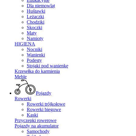
Edukacyjne
Dla niemowląt
Huśtawki
Leżaczki
Chodziki
Skoczki
Maty
Namioty
HIGIENA
Nocniki
Wanienki
Podesty
Stojaki pod wanienkę
Krzesełka do karmienia
Meble
Pojazdy
Rowerki
Rowerki trójkołowe
Rowerki biegowe
Kaski
Przyczepki rowerowe
Pojazdy na akumulator
Samochody