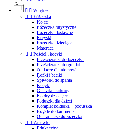


Wnętrze


Łóżeczka
Kojce
Łóżeczka turystyczne
Łóżeczka dostawne
Kołyski
Łóżeczka dziecięce
Materace


Pościel i kocyki
Prześcieradła do łóżeczka
Prześcieradła do gondoli
Otulacze dla niemowląt
Rożki i beciki
Śpiworki do spania
Kocyki
Gniazda i kokony
Kołdry dziecięce
Poduszki dla dzieci
Komplet kołderka + poduszka
Rogale do karmienia
Ochraniacze do łóżeczka


Zabawki
Edukacyjne