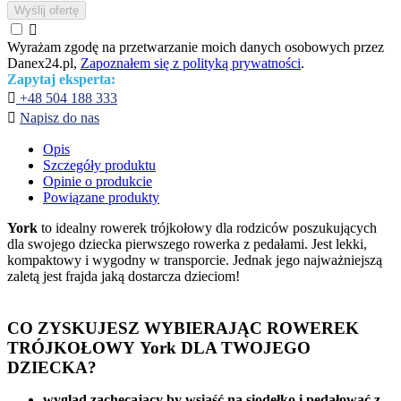
Wyślij ofertę

Wyrażam zgodę na przetwarzanie moich danych osobowych przez
Danex24.pl,
Zapoznałem się z polityką prywatności
.
Zapytaj eksperta:

+48 504 188 333

Napisz do nas
Opis
Szczegóły produktu
Opinie o produkcie
Powiązane produkty
York
to idealny rowerek trójkołowy dla rodziców poszukujących
dla swojego dziecka pierwszego rowerka z pedałami. Jest lekki,
kompaktowy i wygodny w transporcie. Jednak jego najważniejszą
zaletą jest frajda jaką dostarcza dzieciom!
CO ZYSKUJESZ WYBIERAJĄC ROWEREK
TRÓJKOŁOWY York DLA TWOJEGO
DZIECKA?
wygląd zachęcający by wsiąść na siodełko i pedałować z