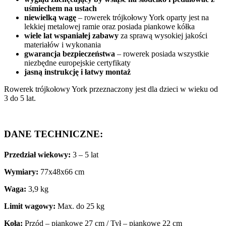
uśmiechem na ustach
niewielką wagę
– rowerek trójkołowy York oparty jest na
lekkiej metalowej ramie oraz posiada piankowe kółka
wiele lat wspaniałej zabawy
za sprawą wysokiej jakości
materiałów i wykonania
gwarancja bezpieczeństwa
– rowerek posiada wszystkie
niezbędne europejskie certyfikaty
jasną instrukcję i łatwy montaż
Rowerek trójkołowy York przeznaczony jest dla dzieci w wieku od
3 do 5 lat.
DANE TECHNICZNE:
Przedział wiekowy:
3 – 5 lat
Wymiary:
77x48x66 cm
Waga:
3,9 kg
Limit wagowy:
Max. do 25 kg
Koła:
Przód – piankowe 27 cm / Tył – piankowe 22 cm