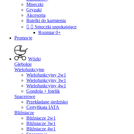
Miseczki
Gryzaki
Akcesoria
Butelki do karmienia


Smoczki uspokajające
Rozmiar 0+
Promocje
Wózki
Głębokie
Wielofunkcyjne
Wielofunkcyjny 2w1
Wielofunkcyjny 3w1
Wielofunkcyjny 4w1
Gondola + fotelik
Spacerowe
Przekładane siedzisko
Certyfikata IATA
Bliźniacze
Bliźniacze 2w1
Bliźniacze 3w1
Bliźniacze 4w1