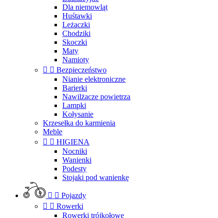
Dla niemowląt
Huśtawki
Leżaczki
Chodziki
Skoczki
Maty
Namioty


Bezpieczeństwo
Nianie elektroniczne
Barierki
Nawilżacze powietrza
Lampki
Kołysanie
Krzesełka do karmienia
Meble


HIGIENA
Nocniki
Wanienki
Podesty
Stojaki pod wanienkę


Pojazdy


Rowerki
Rowerki trójkołowe