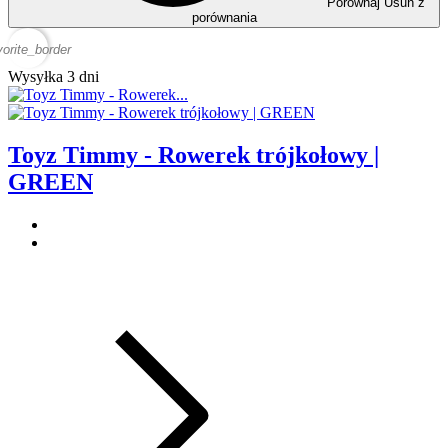
Porównaj
Usuń z
porównania
vorite_border
Wysyłka 3 dni
Toyz Timmy - Rowerek trójkołowy |
GREEN