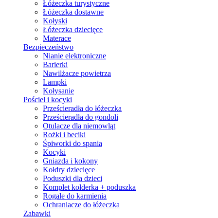
Łóżeczka turystyczne
Łóżeczka dostawne
Kołyski
Łóżeczka dziecięce
Materace
Bezpieczeństwo
Nianie elektroniczne
Barierki
Nawilżacze powietrza
Lampki
Kołysanie
Pościel i kocyki
Prześcieradła do łóżeczka
Prześcieradła do gondoli
Otulacze dla niemowląt
Rożki i beciki
Śpiworki do spania
Kocyki
Gniazda i kokony
Kołdry dziecięce
Poduszki dla dzieci
Komplet kołderka + poduszka
Rogale do karmienia
Ochraniacze do łóżeczka
Zabawki