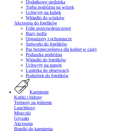
Dodatkowe siedziska
Torba podróżna na wózek
Uchwyty na kubek
Wkładki do wózków
Akcesoria do fotelików
Folie przeciwdeszczowe
Bazy isofix
Organizery i ochraniacze
Śpiworki do fotelików
Pas bezpieczeństwa dla kobiet w ciąży
Poduszka podróżna
Wkładki do fotelików
Uchwyty na napoje
Lusterka do obserwacji
Podnóżek do fotelików
Karmienie
Kubki i bidony
Termosy na jedzenie
Lunchboxy
Miseczki
Gryzaki
Akcesoria
Butelki do karmienia