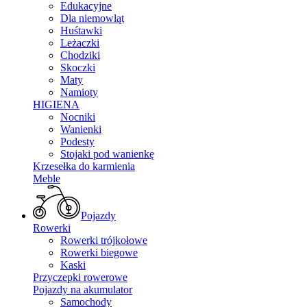
Edukacyjne
Dla niemowląt
Huśtawki
Leżaczki
Chodziki
Skoczki
Maty
Namioty
HIGIENA
Nocniki
Wanienki
Podesty
Stojaki pod wanienkę
Krzesełka do karmienia
Meble
Pojazdy
Rowerki
Rowerki trójkołowe
Rowerki biegowe
Kaski
Przyczepki rowerowe
Pojazdy na akumulator
Samochody