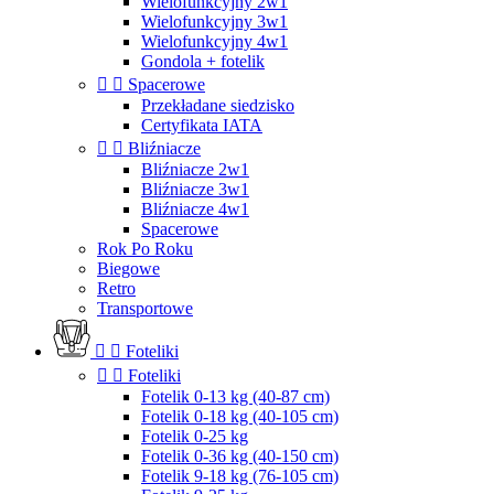
Wielofunkcyjny 2w1
Wielofunkcyjny 3w1
Wielofunkcyjny 4w1
Gondola + fotelik


Spacerowe
Przekładane siedzisko
Certyfikata IATA


Bliźniacze
Bliźniacze 2w1
Bliźniacze 3w1
Bliźniacze 4w1
Spacerowe
Rok Po Roku
Biegowe
Retro
Transportowe


Foteliki


Foteliki
Fotelik 0-13 kg (40-87 cm)
Fotelik 0-18 kg (40-105 cm)
Fotelik 0-25 kg
Fotelik 0-36 kg (40-150 cm)
Fotelik 9-18 kg (76-105 cm)