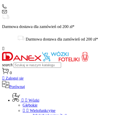
+48 504 188 333
sklep@danex24.pl
Darmowa dostawa dla zamówień od 200 zł*
Darmowa dostawa dla zamówień od 200 zł*

search
0

Zaloguj się
Porównaj


Wózki
Głębokie


Wielofunkcyjne