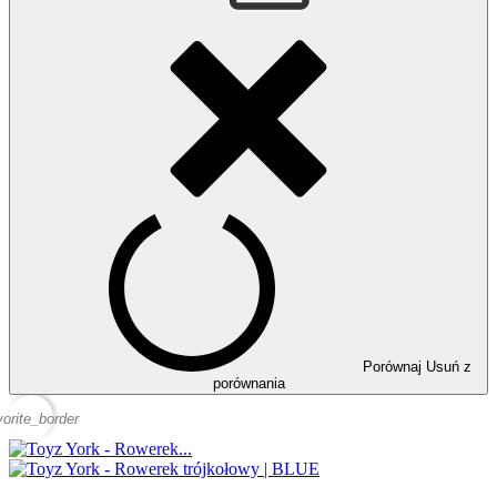
Porównaj
Usuń z
porównania
vorite_border