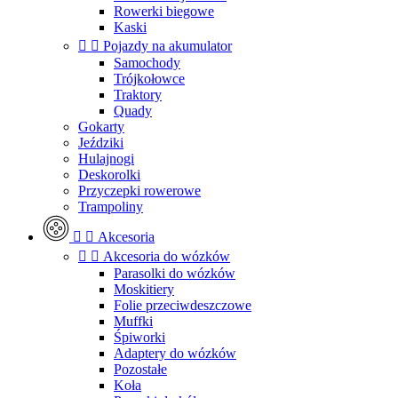
Rowerki biegowe
Kaski


Pojazdy na akumulator
Samochody
Trójkołowce
Traktory
Quady
Gokarty
Jeździki
Hulajnogi
Deskorolki
Przyczepki rowerowe
Trampoliny


Akcesoria


Akcesoria do wózków
Parasolki do wózków
Moskitiery
Folie przeciwdeszczowe
Muffki
Śpiworki
Adaptery do wózków
Pozostałe
Koła