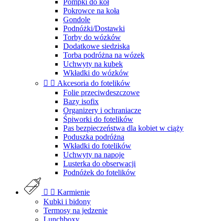
Pompki do kół
Pokrowce na koła
Gondole
Podnóżki/Dostawki
Torby do wózków
Dodatkowe siedziska
Torba podróżna na wózek
Uchwyty na kubek
Wkładki do wózków


Akcesoria do fotelików
Folie przeciwdeszczowe
Bazy isofix
Organizery i ochraniacze
Śpiworki do fotelików
Pas bezpieczeństwa dla kobiet w ciąży
Poduszka podróżna
Wkładki do fotelików
Uchwyty na napoje
Lusterka do obserwacji
Podnóżek do fotelików


Karmienie
Kubki i bidony
Termosy na jedzenie
Lunchboxy