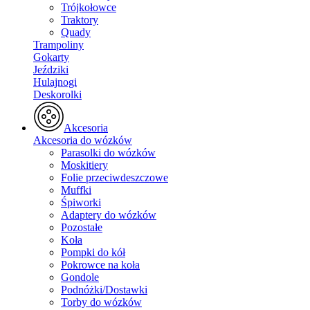
Trójkołowce
Traktory
Quady
Trampoliny
Gokarty
Jeździki
Hulajnogi
Deskorolki
Akcesoria
Akcesoria do wózków
Parasolki do wózków
Moskitiery
Folie przeciwdeszczowe
Muffki
Śpiworki
Adaptery do wózków
Pozostałe
Koła
Pompki do kół
Pokrowce na koła
Gondole
Podnóżki/Dostawki
Torby do wózków