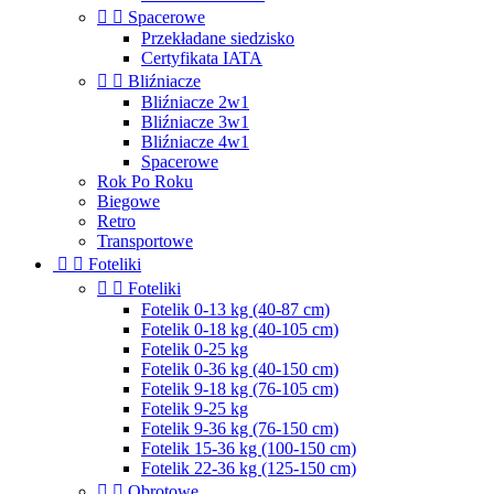


Spacerowe
Przekładane siedzisko
Certyfikata IATA


Bliźniacze
Bliźniacze 2w1
Bliźniacze 3w1
Bliźniacze 4w1
Spacerowe
Rok Po Roku
Biegowe
Retro
Transportowe


Foteliki


Foteliki
Fotelik 0-13 kg (40-87 cm)
Fotelik 0-18 kg (40-105 cm)
Fotelik 0-25 kg
Fotelik 0-36 kg (40-150 cm)
Fotelik 9-18 kg (76-105 cm)
Fotelik 9-25 kg
Fotelik 9-36 kg (76-150 cm)
Fotelik 15-36 kg (100-150 cm)
Fotelik 22-36 kg (125-150 cm)


Obrotowe