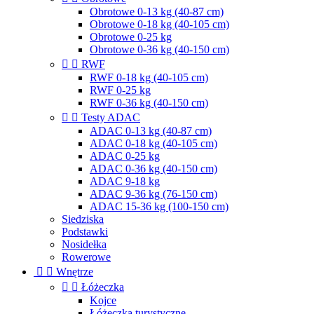
Obrotowe 0-13 kg (40-87 cm)
Obrotowe 0-18 kg (40-105 cm)
Obrotowe 0-25 kg
Obrotowe 0-36 kg (40-150 cm)


RWF
RWF 0-18 kg (40-105 cm)
RWF 0-25 kg
RWF 0-36 kg (40-150 cm)


Testy ADAC
ADAC 0-13 kg (40-87 cm)
ADAC 0-18 kg (40-105 cm)
ADAC 0-25 kg
ADAC 0-36 kg (40-150 cm)
ADAC 9-18 kg
ADAC 9-36 kg (76-150 cm)
ADAC 15-36 kg (100-150 cm)
Siedziska
Podstawki
Nosidełka
Rowerowe


Wnętrze


Łóżeczka
Kojce
Łóżeczka turystyczne