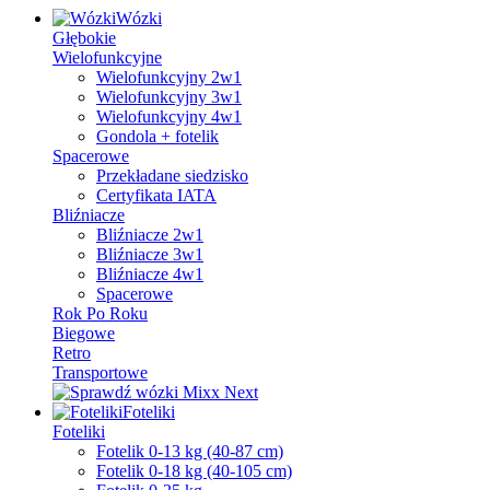
Wózki
Głębokie
Wielofunkcyjne
Wielofunkcyjny 2w1
Wielofunkcyjny 3w1
Wielofunkcyjny 4w1
Gondola + fotelik
Spacerowe
Przekładane siedzisko
Certyfikata IATA
Bliźniacze
Bliźniacze 2w1
Bliźniacze 3w1
Bliźniacze 4w1
Spacerowe
Rok Po Roku
Biegowe
Retro
Transportowe
Foteliki
Foteliki
Fotelik 0-13 kg (40-87 cm)
Fotelik 0-18 kg (40-105 cm)