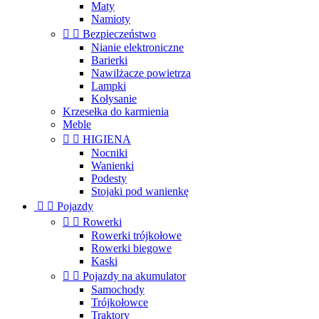
Maty
Namioty


Bezpieczeństwo
Nianie elektroniczne
Barierki
Nawilżacze powietrza
Lampki
Kołysanie
Krzesełka do karmienia
Meble


HIGIENA
Nocniki
Wanienki
Podesty
Stojaki pod wanienkę


Pojazdy


Rowerki
Rowerki trójkołowe
Rowerki biegowe
Kaski


Pojazdy na akumulator
Samochody
Trójkołowce
Traktory