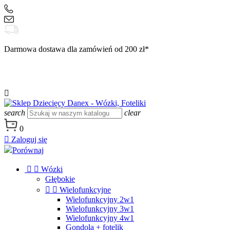
+48 504 188 333
sklep@danex24.pl
Darmowa dostawa dla zamówień od 200 zł*

search
clear
0

Zaloguj się
Porównaj


Wózki
Głębokie


Wielofunkcyjne
Wielofunkcyjny 2w1
Wielofunkcyjny 3w1
Wielofunkcyjny 4w1
Gondola + fotelik