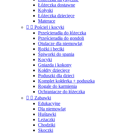
Łóżeczka dostawne
Kołyski
Łóżeczka dziecięce
Materace


Pościel i kocyki
Prześcieradła do łóżeczka
Prześcieradła do gondoli
Otulacze dla niemowląt
Rożki i beciki
Śpiworki do spania
Kocyki
Gniazda i kokony
Kołdry dziecięce
Poduszki dla dzieci
Komplet kołderka + poduszka
Rogale do karmienia
Ochraniacze do łóżeczka


Zabawki
Edukacyjne
Dla niemowląt
Huśtawki
Leżaczki
Chodziki
Skoczki