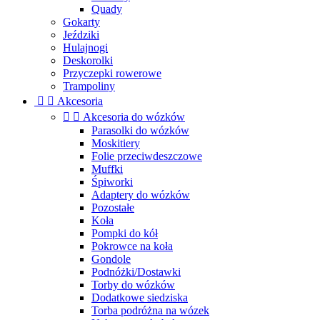
Quady
Gokarty
Jeździki
Hulajnogi
Deskorolki
Przyczepki rowerowe
Trampoliny


Akcesoria


Akcesoria do wózków
Parasolki do wózków
Moskitiery
Folie przeciwdeszczowe
Muffki
Śpiworki
Adaptery do wózków
Pozostałe
Koła
Pompki do kół
Pokrowce na koła
Gondole
Podnóżki/Dostawki
Torby do wózków
Dodatkowe siedziska
Torba podróżna na wózek