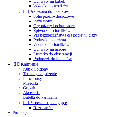
Uchwyty na kubek
Wkładki do wózków


Akcesoria do fotelików
Folie przeciwdeszczowe
Bazy isofix
Organizery i ochraniacze
Śpiworki do fotelików
Pas bezpieczeństwa dla kobiet w ciąży
Poduszka podróżna
Wkładki do fotelików
Uchwyty na napoje
Lusterka do obserwacji
Podnóżek do fotelików


Karmienie
Kubki i bidony
Termosy na jedzenie
Lunchboxy
Miseczki
Gryzaki
Akcesoria
Butelki do karmienia


Smoczki uspokajające
Rozmiar 0+
Promocje