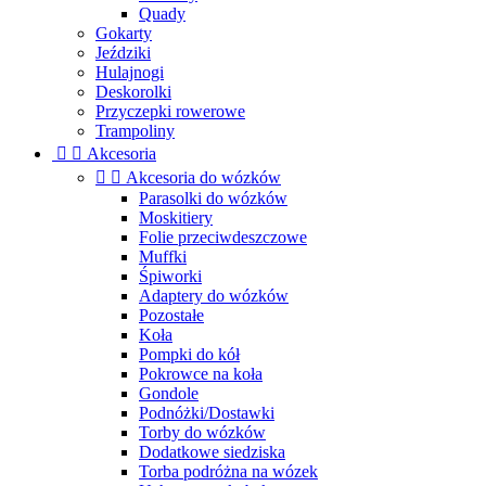
Quady
Gokarty
Jeździki
Hulajnogi
Deskorolki
Przyczepki rowerowe
Trampoliny


Akcesoria


Akcesoria do wózków
Parasolki do wózków
Moskitiery
Folie przeciwdeszczowe
Muffki
Śpiworki
Adaptery do wózków
Pozostałe
Koła
Pompki do kół
Pokrowce na koła
Gondole
Podnóżki/Dostawki
Torby do wózków
Dodatkowe siedziska
Torba podróżna na wózek