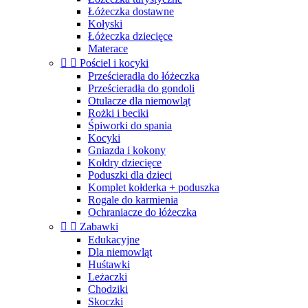
Łóżeczka dostawne
Kołyski
Łóżeczka dziecięce
Materace


Pościel i kocyki
Prześcieradła do łóżeczka
Prześcieradła do gondoli
Otulacze dla niemowląt
Rożki i beciki
Śpiworki do spania
Kocyki
Gniazda i kokony
Kołdry dziecięce
Poduszki dla dzieci
Komplet kołderka + poduszka
Rogale do karmienia
Ochraniacze do łóżeczka


Zabawki
Edukacyjne
Dla niemowląt
Huśtawki
Leżaczki
Chodziki
Skoczki