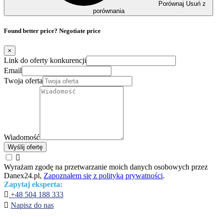
Porównaj
Usuń z
porównania
Found better price? Negotiate price
×
Link do oferty konkurencji
Email
Twoja oferta
Wiadomość
Wyślij ofertę

Wyrażam zgodę na przetwarzanie moich danych osobowych przez
Danex24.pl,
Zapoznałem się z polityką prywatności
.
Zapytaj eksperta:

+48 504 188 333

Napisz do nas