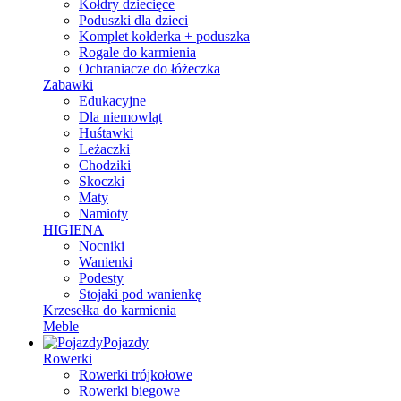
Kołdry dziecięce
Poduszki dla dzieci
Komplet kołderka + poduszka
Rogale do karmienia
Ochraniacze do łóżeczka
Zabawki
Edukacyjne
Dla niemowląt
Huśtawki
Leżaczki
Chodziki
Skoczki
Maty
Namioty
HIGIENA
Nocniki
Wanienki
Podesty
Stojaki pod wanienkę
Krzesełka do karmienia
Meble
Pojazdy
Rowerki
Rowerki trójkołowe
Rowerki biegowe