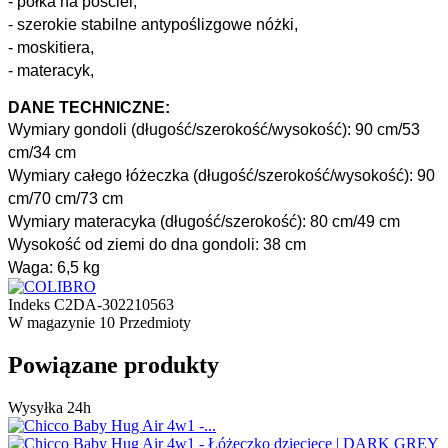
- półka na pościel,
- szerokie stabilne antypoślizgowe nóżki,
- moskitiera,
- materacyk,
DANE TECHNICZNE:
Wymiary gondoli (długość/szerokość/wysokość): 90 cm/53
cm/34 cm
Wymiary całego łóżeczka (długość/szerokość/wysokość): 90
cm/70 cm/73 cm
Wymiary materacyka (długość/szerokość): 80 cm/49 cm
Wysokość od ziemi do dna gondoli: 38 cm
Waga: 6,5 kg
Indeks
C2DA-302210563
W magazynie
10 Przedmioty
Powiązane produkty
Wysyłka 24h