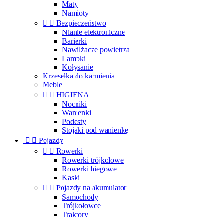
Maty
Namioty


Bezpieczeństwo
Nianie elektroniczne
Barierki
Nawilżacze powietrza
Lampki
Kołysanie
Krzesełka do karmienia
Meble


HIGIENA
Nocniki
Wanienki
Podesty
Stojaki pod wanienkę


Pojazdy


Rowerki
Rowerki trójkołowe
Rowerki biegowe
Kaski


Pojazdy na akumulator
Samochody
Trójkołowce
Traktory