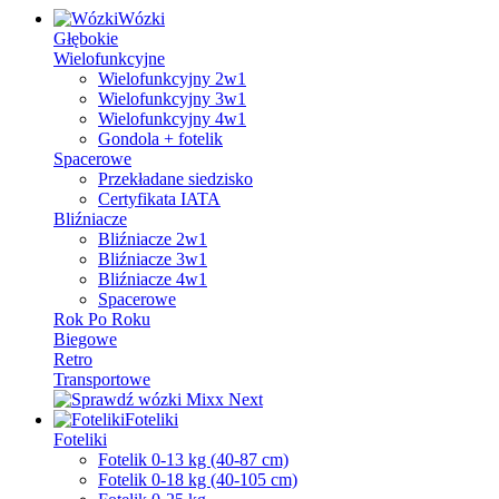
Wózki
Głębokie
Wielofunkcyjne
Wielofunkcyjny 2w1
Wielofunkcyjny 3w1
Wielofunkcyjny 4w1
Gondola + fotelik
Spacerowe
Przekładane siedzisko
Certyfikata IATA
Bliźniacze
Bliźniacze 2w1
Bliźniacze 3w1
Bliźniacze 4w1
Spacerowe
Rok Po Roku
Biegowe
Retro
Transportowe
Foteliki
Foteliki
Fotelik 0-13 kg (40-87 cm)
Fotelik 0-18 kg (40-105 cm)