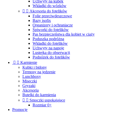
Uchwyty na kubek
Wkładki do wózków


Akcesoria do fotelików
Folie przeciwdeszczowe
Bazy isofix
Organizery i ochraniacze
Śpiworki do fotelików
Pas bezpieczeństwa dla kobiet w ciąży
Poduszka podróżna
Wkładki do fotelików
Uchwyty na napoje
Lusterka do obserwacji
Podnóżek do fotelików


Karmienie
Kubki i bidony
Termosy na jedzenie
Lunchboxy
Miseczki
Gryzaki
Akcesoria
Butelki do karmienia


Smoczki uspokajające
Rozmiar 0+
Promocje