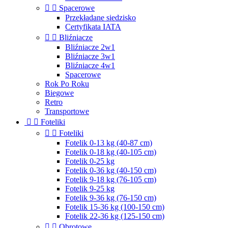


Spacerowe
Przekładane siedzisko
Certyfikata IATA


Bliźniacze
Bliźniacze 2w1
Bliźniacze 3w1
Bliźniacze 4w1
Spacerowe
Rok Po Roku
Biegowe
Retro
Transportowe


Foteliki


Foteliki
Fotelik 0-13 kg (40-87 cm)
Fotelik 0-18 kg (40-105 cm)
Fotelik 0-25 kg
Fotelik 0-36 kg (40-150 cm)
Fotelik 9-18 kg (76-105 cm)
Fotelik 9-25 kg
Fotelik 9-36 kg (76-150 cm)
Fotelik 15-36 kg (100-150 cm)
Fotelik 22-36 kg (125-150 cm)


Obrotowe