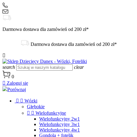
+48 504 188 333
sklep@danex24.pl
Darmowa dostawa dla zamówień od 200 zł*
Darmowa dostawa dla zamówień od 200 zł*

search
clear
0

Zaloguj się
Porównaj


Wózki
Głębokie


Wielofunkcyjne
Wielofunkcyjny 2w1
Wielofunkcyjny 3w1
Wielofunkcyjny 4w1
Gondola + fotelik