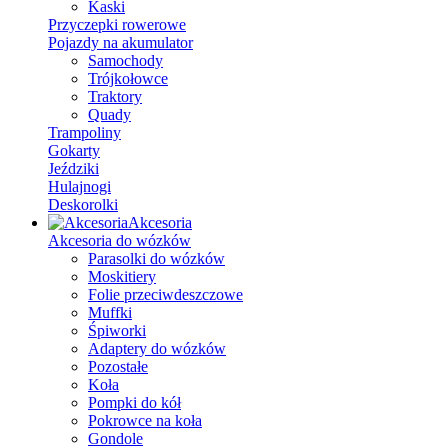
Kaski
Przyczepki rowerowe
Pojazdy na akumulator
Samochody
Trójkołowce
Traktory
Quady
Trampoliny
Gokarty
Jeździki
Hulajnogi
Deskorolki
Akcesoria
Akcesoria do wózków
Parasolki do wózków
Moskitiery
Folie przeciwdeszczowe
Muffki
Śpiworki
Adaptery do wózków
Pozostałe
Koła
Pompki do kół
Pokrowce na koła
Gondole