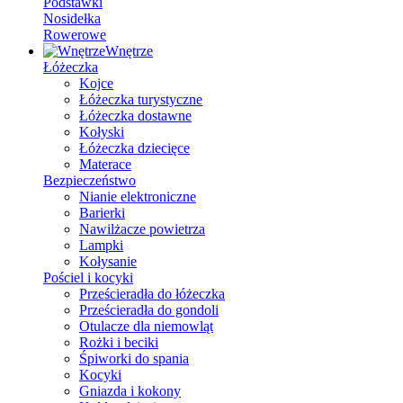
Podstawki
Nosidełka
Rowerowe
Wnętrze
Łóżeczka
Kojce
Łóżeczka turystyczne
Łóżeczka dostawne
Kołyski
Łóżeczka dziecięce
Materace
Bezpieczeństwo
Nianie elektroniczne
Barierki
Nawilżacze powietrza
Lampki
Kołysanie
Pościel i kocyki
Prześcieradła do łóżeczka
Prześcieradła do gondoli
Otulacze dla niemowląt
Rożki i beciki
Śpiworki do spania
Kocyki
Gniazda i kokony