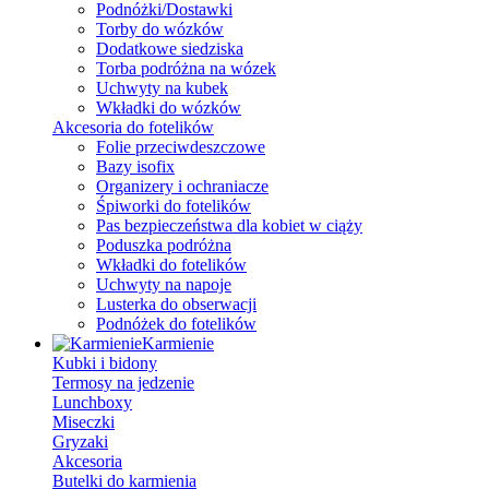
Podnóżki/Dostawki
Torby do wózków
Dodatkowe siedziska
Torba podróżna na wózek
Uchwyty na kubek
Wkładki do wózków
Akcesoria do fotelików
Folie przeciwdeszczowe
Bazy isofix
Organizery i ochraniacze
Śpiworki do fotelików
Pas bezpieczeństwa dla kobiet w ciąży
Poduszka podróżna
Wkładki do fotelików
Uchwyty na napoje
Lusterka do obserwacji
Podnóżek do fotelików
Karmienie
Kubki i bidony
Termosy na jedzenie
Lunchboxy
Miseczki
Gryzaki
Akcesoria
Butelki do karmienia