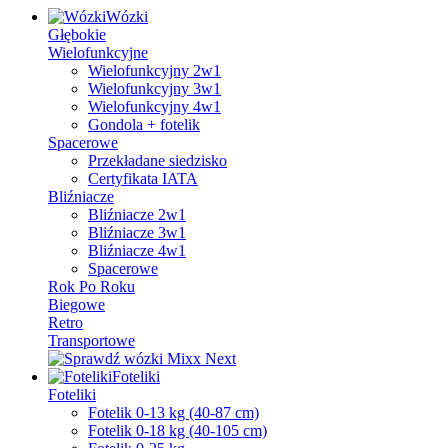
Wózki
Głębokie
Wielofunkcyjne
Wielofunkcyjny 2w1
Wielofunkcyjny 3w1
Wielofunkcyjny 4w1
Gondola + fotelik
Spacerowe
Przekładane siedzisko
Certyfikata IATA
Bliźniacze
Bliźniacze 2w1
Bliźniacze 3w1
Bliźniacze 4w1
Spacerowe
Rok Po Roku
Biegowe
Retro
Transportowe
Foteliki
Foteliki
Fotelik 0-13 kg (40-87 cm)
Fotelik 0-18 kg (40-105 cm)