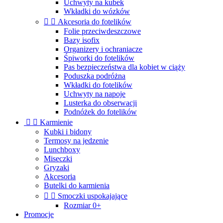
Uchwyty na kubek
Wkładki do wózków


Akcesoria do fotelików
Folie przeciwdeszczowe
Bazy isofix
Organizery i ochraniacze
Śpiworki do fotelików
Pas bezpieczeństwa dla kobiet w ciąży
Poduszka podróżna
Wkładki do fotelików
Uchwyty na napoje
Lusterka do obserwacji
Podnóżek do fotelików


Karmienie
Kubki i bidony
Termosy na jedzenie
Lunchboxy
Miseczki
Gryzaki
Akcesoria
Butelki do karmienia


Smoczki uspokajające
Rozmiar 0+
Promocje