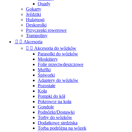
Quady
Gokarty
Jeździki
Hulajnogi
Deskorolki
Przyczepki rowerowe
Trampoliny


Akcesoria


Akcesoria do wózków
Parasolki do wózków
Moskitiery
Folie przeciwdeszczowe
Muffki
Śpiworki
Adaptery do wózków
Pozostałe
Koła
Pompki do kół
Pokrowce na koła
Gondole
Podnóżki/Dostawki
Torby do wózków
Dodatkowe siedziska
Torba podróżna na wózek