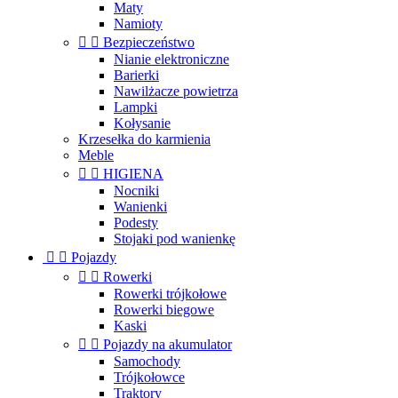
Maty
Namioty


Bezpieczeństwo
Nianie elektroniczne
Barierki
Nawilżacze powietrza
Lampki
Kołysanie
Krzesełka do karmienia
Meble


HIGIENA
Nocniki
Wanienki
Podesty
Stojaki pod wanienkę


Pojazdy


Rowerki
Rowerki trójkołowe
Rowerki biegowe
Kaski


Pojazdy na akumulator
Samochody
Trójkołowce
Traktory