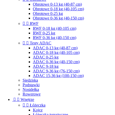
Obrotowe 0-13 kg (40-87 cm)
Obrotowe 0-18 kg (40-105 cm)
Obrotowe 0-25 kg
Obrotowe 0-36 kg (40-150 cm)


RWF
RWF 0-18 kg (40-105 cm)
RWF 0-25 kg
RWF 0-36 kg (40-150 cm)


Testy ADAC
ADAC 0-13 kg (40-87 cm)
ADAC 0-18 kg (40-105 cm)
ADAC 0-25 kg
ADAC 0-36 kg (40-150 cm)
ADAC 9-18 kg
ADAC 9-36 kg (76-150 cm)
ADAC 15-36 kg (100-150 cm)
Siedziska
Podstawki
Nosidełka
Rowerowe


Wnętrze


Łóżeczka
Kojce
Łóżeczka turystyczne