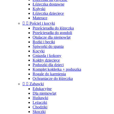
Łóżeczka dostawne
Kołyski
Łóżeczka dziecięce
Materace


Pościel i kocyki
Prześcieradła do łóżeczka
Prześcieradła do gondoli
Otulacze dla niemowląt
Rożki i beciki
Śpiworki do spania
Kocyki
Gniazda i kokony
Kołdry dziecięce
Poduszki dla dzieci
Komplet kołderka + poduszka
Rogale do karmienia
Ochraniacze do łóżeczka


Zabawki
Edukacyjne
Dla niemowląt
Huśtawki
Leżaczki
Chodziki
Skoczki