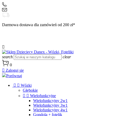
+48 504 188 333
sklep@danex24.pl
Darmowa dostawa dla zamówień od 200 zł*

search
clear
0

Zaloguj się
Porównaj


Wózki
Głębokie


Wielofunkcyjne
Wielofunkcyjny 2w1
Wielofunkcyjny 3w1
Wielofunkcyjny 4w1
Gondola + fotelik