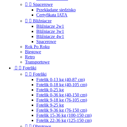


Spacerowe
Przekładane siedzisko
Certyfikata IATA


Bliźniacze
Bliźniacze 2w1
Bliźniacze 3w1
Bliźniacze 4w1
Spacerowe
Rok Po Roku
Biegowe
Retro
Transportowe


Foteliki


Foteliki
Fotelik 0-13 kg (40-87 cm)
Fotelik 0-18 kg (40-105 cm)
Fotelik 0-25 kg
Fotelik 0-36 kg (40-150 cm)
Fotelik 9-18 kg (76-105 cm)
Fotelik 9-25 kg
Fotelik 9-36 kg (76-150 cm)
Fotelik 15-36 kg (100-150 cm)
Fotelik 22-36 kg (125-150 cm)


Obrotowe