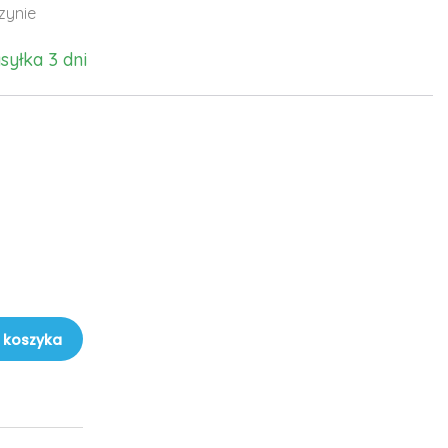
zynie
syłka 3 dni
 koszyka