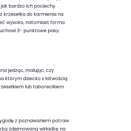
, jak bardzo ich pociechy
 z krzesełka do karmienia na
zieć wysoko, natomiast forma
aluchowi 3- punktowe pasy.
wno jedząc, malując, czy
a którym dziecko z łatwością
krzesełkiem lub taborecikiem
 przygodę z poznawaniem potraw
iękką zdejmowaną wkładkę na