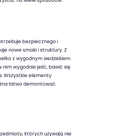
orzystać na wiele sposobów.
potrzebuje bezpiecznego i
je nowe smaki i struktury. Z
esełko z wygodnym siedziskiem
 nim wygodnie jeść, bawić się
a. Wszystkie elementy
można łatwo demontować.
rzedmioty, których używają nie