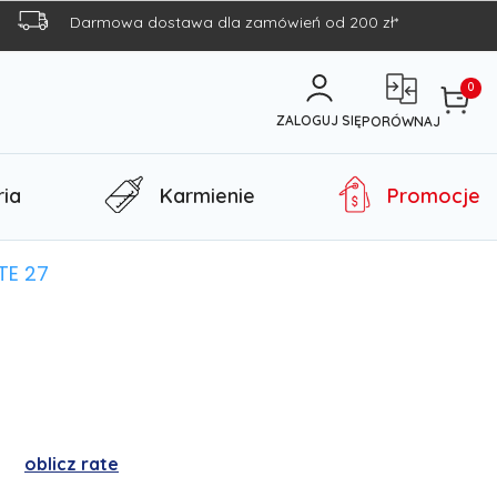
Darmowa dostawa dla zamówień od 200 zł*
0
ZALOGUJ SIĘ
PORÓWNAJ
ia
Karmienie
Promocje
TE 27
t
oblicz rate