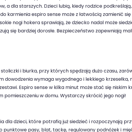
a dla starszych. Dzieci lubią, kiedy rodzice podkreślają
ko do karmienia espiro sense może z łatwością zamienić się
ysokie nogi hokera sprawiają, że dziecko nadal może sied
 czują się bardziej dorosłe. Bezpieczeństwo zapewniają m
 stoliczki i biurka, przy których spędzają dużo czasu, zaró
um dowodzenia wymaga wygodnego i lekkiego krzesełka, n
zestawi. Espiro sense w kilka minut może stać się niskim 
 pomieszczeniu w domu. Wystarczy skrócić jego nogi!
a dla dzieci, które potrafią już siedzieć i rozpoczynają
o punktowe pasy, blat, tackę, regulowany podnóżek i m