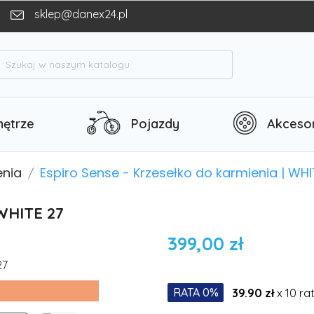
sklep@danex24.pl
h
ętrze
Pojazdy
Akcesor
enia
Espiro Sense - Krzesełko do karmienia | WHI
 WHITE 27
399,00 zł
RATA 0%
39.90 zł
x 10 ra