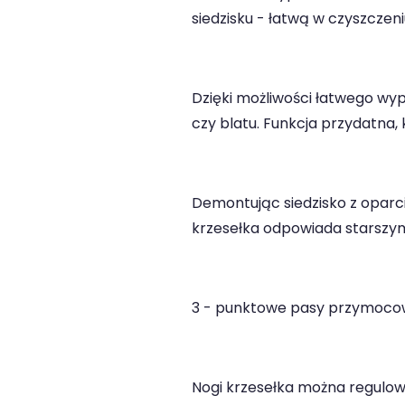
siedzisku - łatwą w czyszczeni
Dzięki możliwości łatwego wyp
czy blatu. Funkcja przydatna, k
Demontując siedzisko z oparc
krzesełka odpowiada starszym
3 - punktowe pasy przymocow
Nogi krzesełka można regulow