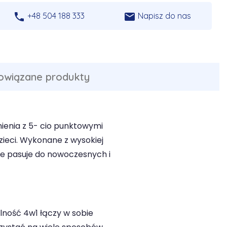


+48 504 188 333
Napisz do nas
owiązane produkty
mienia z 5- cio punktowymi
zieci. Wykonane z wysokiej
nie pasuje do nowoczesnych i
lność 4w1 łączy w sobie