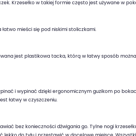
czek. Krzesełko w takiej formie często jest używane w pok
łatwo mieści się pod niskimi stoliczkami.
wana jest plastikowa tacka, którą w łatwy sposób możn
wpinać i wypinać dzięki ergonomicznym guzikom po boka
 jest łatwy w czyszczeniu.
wiać bez konieczności dźwigania go. Tylne nogi krzesełk
ć lekko do tyłu i przestawić w docelowe miejsce. Wszystki