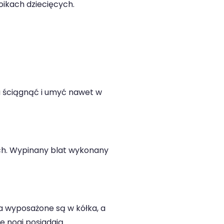
oikach dziecięcych.
a ściągnąć i umyć nawet w
ch. Wypinany blat wykonany
a wyposażone są w kółka, a
e nogi posiadają