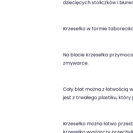
dziecięcych stoliczków i biure
Krzesełko w formie taborecika 
Na blacie krzesełka przymoco
zmywarce.
Cały blat można z łatwością 
jest z trwałego plastiku, który
Krzesełko można łatwo przesta
krzesełko wystarczy przechyli