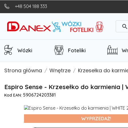
+48 504 188 333
searc
Wózki
Foteliki
Wn
Strona główna
Wnętrze
Krzesełka do karmi
Espiro Sense - Krzesełko do karmienia |
5906724203381
Kod EAN:
WYPRZEDAŻ!