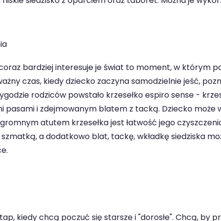
, niskie siedzisko z oparciem oraz taboret. Można je wyk
ia
 i coraz bardziej interesuje je świat to moment, w którym 
żny czas, kiedy dziecko zaczyna samodzielnie jeść, pozna
wygodzie rodziców powstało krzesełko espiro sense - krz
mi pasami i zdejmowanym blatem z tacką. Dziecko może w
gromnym atutem krzesełka jest łatwość jego czyszczeni
 szmatką, a dodatkowo blat, tackę, wkładkę siedziska 
e.
ap, kiedy chcą poczuć się starsze i "dorosłe". Chcą, by p