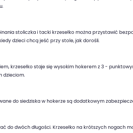
u.
inania stoliczka i tacki krzesełko można przystawić bezp
iedy dzieci chcą jeść przy stole, jak dorośli.
iem, krzesełko staje się wysokim hokerem z 3 - punktow
 dzieciom.
ane do siedziska w hokerze są dodatkowym zabezpieczen
ać do dwóch długości. Krzesełko na krótszych nogach mo