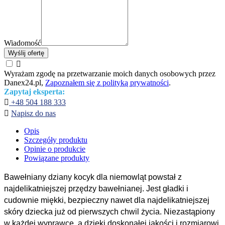
Wiadomość
Wyślij ofertę

Wyrażam zgodę na przetwarzanie moich danych osobowych przez
Danex24.pl,
Zapoznałem się z polityką prywatności
.
Zapytaj eksperta:

+48 504 188 333

Napisz do nas
Opis
Szczegóły produktu
Opinie o produkcie
Powiązane produkty
Bawełniany dziany kocyk dla niemowląt powstał z
najdelikatniejszej przędzy bawełnianej. Jest gładki i
cudownie miękki, bezpieczny nawet dla najdelikatniejszej
skóry dziecka już od pierwszych chwil życia. Niezastąpiony
w każdej wyprawce, a dzięki doskonałej jakości i rozmiarowi