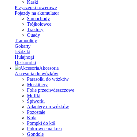
Kaski
Przyczepki rowerowe
Pojazdy na akumulator
Samochody
Trójkołowce
Traktory
Quady
Trampoliny
Gokarty
Jeździki
Hulajnogi
Deskorolki
Akcesoria
Akcesoria do wózków
Parasolki do wózków
Moskitiery
Folie przeciwdeszczowe
Muffki
Śpiworki
Adaptery do wózków
Pozostałe
Koła
Pompki do kół
Pokrowce na koła
Gondole