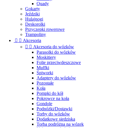
Quady
Gokarty
Jeździki
Hulajnogi
Deskorolki
Przyczepki rowerowe
Trampoliny


Akcesoria


Akcesoria do wózków
Parasolki do wózków
Moskitiery
Folie przeciwdeszczowe
Muffki
Śpiworki
Adaptery do wózków
Pozostałe
Koła
Pompki do kół
Pokrowce na koła
Gondole
Podnóżki/Dostawki
Torby do wózków
Dodatkowe siedziska
Torba podróżna na wózek