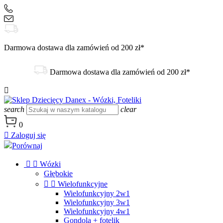
+48 504 188 333
sklep@danex24.pl
Darmowa dostawa dla zamówień od 200 zł*
Darmowa dostawa dla zamówień od 200 zł*

search
clear
0

Zaloguj się
Porównaj


Wózki
Głębokie


Wielofunkcyjne
Wielofunkcyjny 2w1
Wielofunkcyjny 3w1
Wielofunkcyjny 4w1
Gondola + fotelik