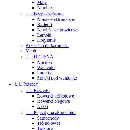
Maty
Namioty


Bezpieczeństwo
Nianie elektroniczne
Barierki
Nawilżacze powietrza
Lampki
Kołysanie
Krzesełka do karmienia
Meble


HIGIENA
Nocniki
Wanienki
Podesty
Stojaki pod wanienkę


Pojazdy


Rowerki
Rowerki trójkołowe
Rowerki biegowe
Kaski


Pojazdy na akumulator
Samochody
Trójkołowce
Traktory