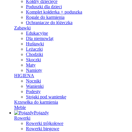
Kołdry dziecięce
Poduszki dla dzieci
Komplet kołderka + poduszka
Rogale do karmienia
Ochraniacze do łóżeczka
Zabawki
Edukacyjne
Dla niemowląt
Huśtawki
Leżaczki
Chodziki
Skoczki
Maty
Namioty
HIGIENA
Nocniki
Wanienki
Podesty
Stojaki pod wanienkę
Krzesełka do karmienia
Meble
Pojazdy
Rowerki
Rowerki trójkołowe
Rowerki biegowe