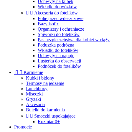
Uchwyty na kubek
Wkładki do wózków


Akcesoria do fotelików
Folie przeciwdeszczowe
Bazy isofix
Organizery i ochraniacze
Śpiworki do fotelików
Pas bezpieczeństwa dla kobiet w ciąży
Poduszka podróżna
Wkładki do fotelików
Uchwyty na napoje
Lusterka do obserwacji
Podnóżek do fotelików


Karmienie
Kubki i bidony
Termosy na jedzenie
Lunchboxy
Miseczki
Gryzaki
Akcesoria
Butelki do karmienia


Smoczki uspokajające
Rozmiar 0+
Promocje