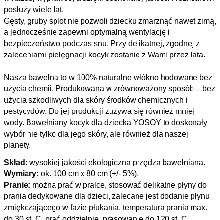
posłuży wiele lat.
Gęsty, gruby splot nie pozwoli dziecku zmarznąć nawet zimą,
a jednocześnie zapewni optymalną wentylację i
bezpieczeństwo podczas snu. Przy delikatnej, zgodnej z
zaleceniami pielęgnacji kocyk zostanie z Wami przez lata.
Nasza bawełna to w 100% naturalne włókno hodowane bez
użycia chemii. Produkowana w zrównoważony sposób – bez
użycia szkodliwych dla skóry środków chemicznych i
pestycydów. Do jej produkcji zużywa się również mniej
wody. Bawełniany kocyk dla dziecka YOSOY to doskonały
wybór nie tylko dla jego skóry, ale również dla naszej
planety.
Skład:
wysokiej jakości ekologiczna przędza bawełniana.
Wymiary:
ok. 100 cm x 80 cm (+/- 5%).
Pranie:
można prać w pralce, stosować delikatne płyny do
prania dedykowane dla dzieci, zalecane jest dodanie płynu
zmiękczającego w fazie płukania, temperatura prania max.
do 30 st. C, prać oddzielnie, prasowanie do 120 st. C.