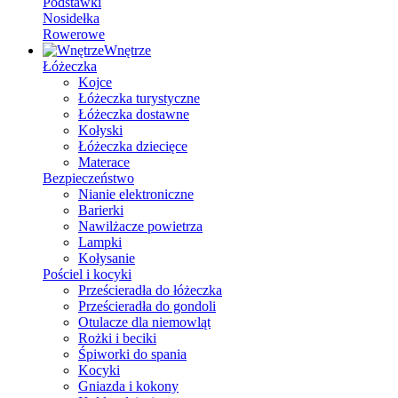
Podstawki
Nosidełka
Rowerowe
Wnętrze
Łóżeczka
Kojce
Łóżeczka turystyczne
Łóżeczka dostawne
Kołyski
Łóżeczka dziecięce
Materace
Bezpieczeństwo
Nianie elektroniczne
Barierki
Nawilżacze powietrza
Lampki
Kołysanie
Pościel i kocyki
Prześcieradła do łóżeczka
Prześcieradła do gondoli
Otulacze dla niemowląt
Rożki i beciki
Śpiworki do spania
Kocyki
Gniazda i kokony