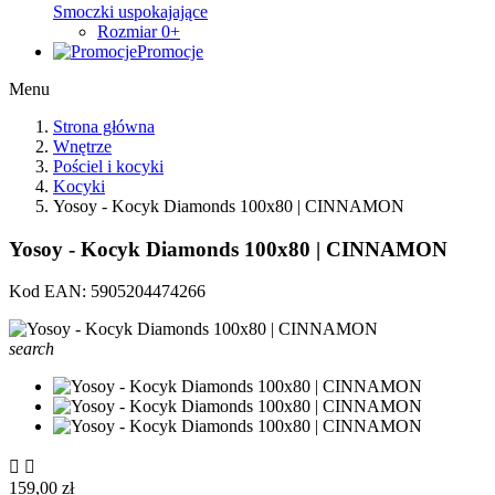
Smoczki uspokajające
Rozmiar 0+
Promocje
Menu
Strona główna
Wnętrze
Pościel i kocyki
Kocyki
Yosoy - Kocyk Diamonds 100x80 | CINNAMON
Yosoy - Kocyk Diamonds 100x80 | CINNAMON
Kod EAN:
5905204474266
search


159,00 zł