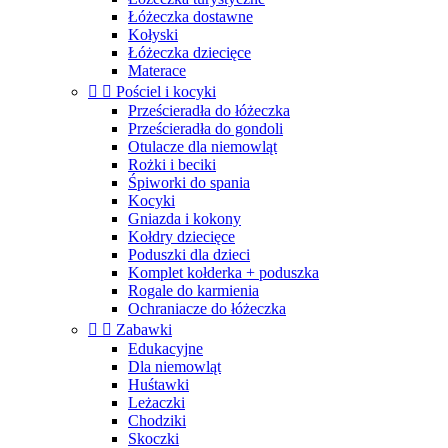
Łóżeczka dostawne
Kołyski
Łóżeczka dziecięce
Materace


Pościel i kocyki
Prześcieradła do łóżeczka
Prześcieradła do gondoli
Otulacze dla niemowląt
Rożki i beciki
Śpiworki do spania
Kocyki
Gniazda i kokony
Kołdry dziecięce
Poduszki dla dzieci
Komplet kołderka + poduszka
Rogale do karmienia
Ochraniacze do łóżeczka


Zabawki
Edukacyjne
Dla niemowląt
Huśtawki
Leżaczki
Chodziki
Skoczki