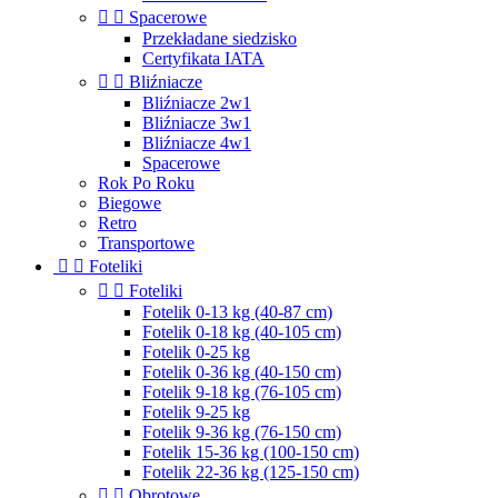


Spacerowe
Przekładane siedzisko
Certyfikata IATA


Bliźniacze
Bliźniacze 2w1
Bliźniacze 3w1
Bliźniacze 4w1
Spacerowe
Rok Po Roku
Biegowe
Retro
Transportowe


Foteliki


Foteliki
Fotelik 0-13 kg (40-87 cm)
Fotelik 0-18 kg (40-105 cm)
Fotelik 0-25 kg
Fotelik 0-36 kg (40-150 cm)
Fotelik 9-18 kg (76-105 cm)
Fotelik 9-25 kg
Fotelik 9-36 kg (76-150 cm)
Fotelik 15-36 kg (100-150 cm)
Fotelik 22-36 kg (125-150 cm)


Obrotowe