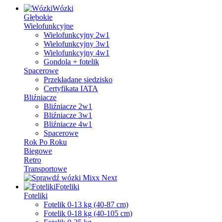
Wózki
Głębokie
Wielofunkcyjne
Wielofunkcyjny 2w1
Wielofunkcyjny 3w1
Wielofunkcyjny 4w1
Gondola + fotelik
Spacerowe
Przekładane siedzisko
Certyfikata IATA
Bliźniacze
Bliźniacze 2w1
Bliźniacze 3w1
Bliźniacze 4w1
Spacerowe
Rok Po Roku
Biegowe
Retro
Transportowe
Foteliki
Foteliki
Fotelik 0-13 kg (40-87 cm)
Fotelik 0-18 kg (40-105 cm)