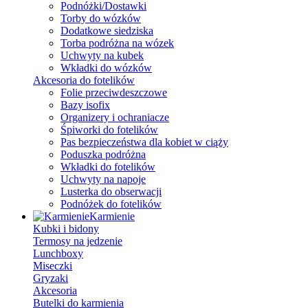
Podnóżki/Dostawki
Torby do wózków
Dodatkowe siedziska
Torba podróżna na wózek
Uchwyty na kubek
Wkładki do wózków
Akcesoria do fotelików
Folie przeciwdeszczowe
Bazy isofix
Organizery i ochraniacze
Śpiworki do fotelików
Pas bezpieczeństwa dla kobiet w ciąży
Poduszka podróżna
Wkładki do fotelików
Uchwyty na napoje
Lusterka do obserwacji
Podnóżek do fotelików
Karmienie
Kubki i bidony
Termosy na jedzenie
Lunchboxy
Miseczki
Gryzaki
Akcesoria
Butelki do karmienia