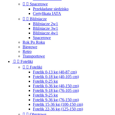


Spacerowe
Przekładane siedzisko
Certyfikata IATA


Bliźniacze
Bliźniacze 2w1
Bliźniacze 3w1
Bliźniacze 4w1
Spacerowe
Rok Po Roku
Biegowe
Retro
Transportowe


Foteliki


Foteliki
Fotelik 0-13 kg (40-87 cm)
Fotelik 0-18 kg (40-105 cm)
Fotelik 0-25 kg
Fotelik 0-36 kg (40-150 cm)
Fotelik 9-18 kg (76-105 cm)
Fotelik 9-25 kg
Fotelik 9-36 kg (76-150 cm)
Fotelik 15-36 kg (100-150 cm)
Fotelik 22-36 kg (125-150 cm)


Obrotowe