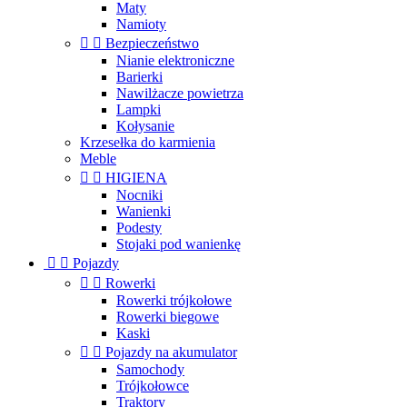
Maty
Namioty


Bezpieczeństwo
Nianie elektroniczne
Barierki
Nawilżacze powietrza
Lampki
Kołysanie
Krzesełka do karmienia
Meble


HIGIENA
Nocniki
Wanienki
Podesty
Stojaki pod wanienkę


Pojazdy


Rowerki
Rowerki trójkołowe
Rowerki biegowe
Kaski


Pojazdy na akumulator
Samochody
Trójkołowce
Traktory