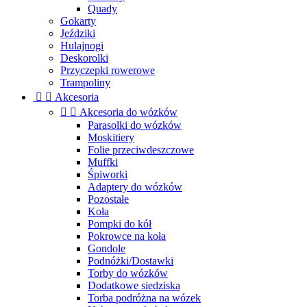
Quady
Gokarty
Jeździki
Hulajnogi
Deskorolki
Przyczepki rowerowe
Trampoliny


Akcesoria


Akcesoria do wózków
Parasolki do wózków
Moskitiery
Folie przeciwdeszczowe
Muffki
Śpiworki
Adaptery do wózków
Pozostałe
Koła
Pompki do kół
Pokrowce na koła
Gondole
Podnóżki/Dostawki
Torby do wózków
Dodatkowe siedziska
Torba podróżna na wózek