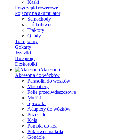
Kaski
Przyczepki rowerowe
Pojazdy na akumulator
Samochody
Trójkołowce
Traktory
Quady
Trampoliny
Gokarty
Jeździki
Hulajnogi
Deskorolki
Akcesoria
Akcesoria do wózków
Parasolki do wózków
Moskitiery
Folie przeciwdeszczowe
Muffki
Śpiworki
Adaptery do wózków
Pozostałe
Koła
Pompki do kół
Pokrowce na koła
Gondole