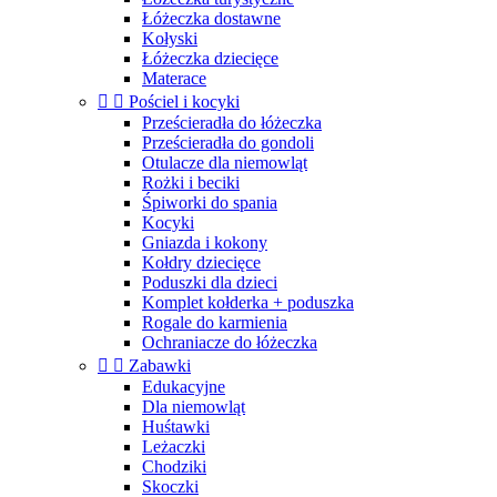
Łóżeczka dostawne
Kołyski
Łóżeczka dziecięce
Materace


Pościel i kocyki
Prześcieradła do łóżeczka
Prześcieradła do gondoli
Otulacze dla niemowląt
Rożki i beciki
Śpiworki do spania
Kocyki
Gniazda i kokony
Kołdry dziecięce
Poduszki dla dzieci
Komplet kołderka + poduszka
Rogale do karmienia
Ochraniacze do łóżeczka


Zabawki
Edukacyjne
Dla niemowląt
Huśtawki
Leżaczki
Chodziki
Skoczki