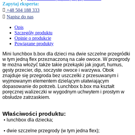
Zapytaj eksperta:

+48 504 188 333

Napisz do nas
Opis
Szczegóły produktu
Opinie o produkcie
Powiązane produkty
Mini lunchbox b.box dla dzieci ma dwie szczelne przegródki
w tym jedną flex przeznaczoną na całe owoce. W przegrody
te można włożyć także takie przekąski jak jogurt, humus,
gęsty przecier, dip, soczyste owoce i warzywa. Obok
znajduje się przegroda bez uszczelki z przesuwanym i
wyjmowanym elementem dzielącym ułatwiającym
dopasowanie do potrzeb. Lunchbox b.box ma kształt
poręcznej walizeczki w wygodnym uchwytem i prostym w
obsłudze zatrzaskiem.
Właściwości produktu:
•
lunchbox dla dziecka;
•
dwie szczelne przegrody (w tym jedna flex);