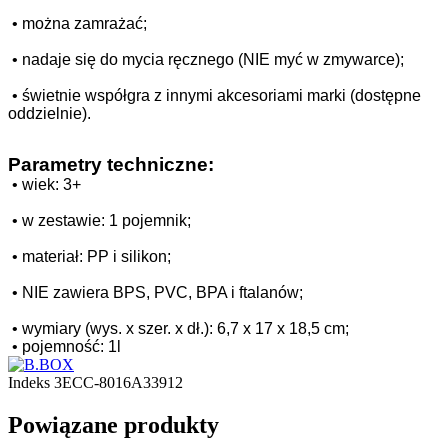
•
można zamrażać;
•
nadaje się do mycia ręcznego (NIE myć w zmywarce);
•
świetnie współgra z innymi akcesoriami marki (dostępne
oddzielnie).
Parametry techniczne:
•
wiek: 3+
•
w zestawie: 1 pojemnik;
•
materiał: PP i silikon;
•
NIE zawiera BPS, PVC, BPA i ftalanów;
•
wymiary (wys. x szer. x dł.): 6,7 x 17 x 18,5 cm;
•
pojemność: 1l
Indeks
3ECC-8016A33912
Powiązane produkty