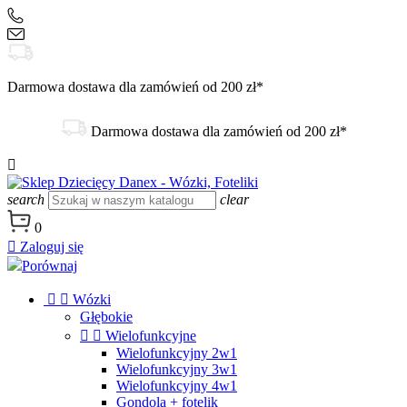
+48 504 188 333
sklep@danex24.pl
Darmowa dostawa dla zamówień od 200 zł*
Darmowa dostawa dla zamówień od 200 zł*

search
clear
0

Zaloguj się
Porównaj


Wózki
Głębokie


Wielofunkcyjne
Wielofunkcyjny 2w1
Wielofunkcyjny 3w1
Wielofunkcyjny 4w1
Gondola + fotelik