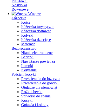
Podstawki
Nosidełka
Rowerowe
Wnętrze
Łóżeczka
Kojce
Łóżeczka turystyczne
Łóżeczka dostawne
Kołyski
Łóżeczka dziecięce
Materace
Bezpieczeństwo
Nianie elektroniczne
Barierki
Nawilżacze powietrza
Lampki
Kołysanie
Pościel i kocyki
Prześcieradła do łóżeczka
Prześcieradła do gondoli
Otulacze dla niemowląt
Rożki i beciki
Śpiworki do spania
Kocyki
Gniazda i kokony