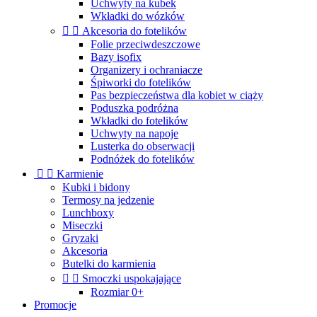
Uchwyty na kubek
Wkładki do wózków


Akcesoria do fotelików
Folie przeciwdeszczowe
Bazy isofix
Organizery i ochraniacze
Śpiworki do fotelików
Pas bezpieczeństwa dla kobiet w ciąży
Poduszka podróżna
Wkładki do fotelików
Uchwyty na napoje
Lusterka do obserwacji
Podnóżek do fotelików


Karmienie
Kubki i bidony
Termosy na jedzenie
Lunchboxy
Miseczki
Gryzaki
Akcesoria
Butelki do karmienia


Smoczki uspokajające
Rozmiar 0+
Promocje