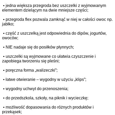
•
jedna większa przegroda bez uszczelki z wyjmowanym
elementem dzielącym na dwie mniejsze części;
•
przegroda flex pozwala zamknąć w niej w całości owoc np.
jabłko;
•
część z uszczelką jest odpowiednia do dipów, jogurtów,
owoców;
•
NIE nadaje się do posiłków płynnych;
•
uszczelki są wyjmowane co ułatwia czyszczenie i
zapobiega tworzeniu się pleśni;
•
poręczna forma „walizeczki”;
•
łatwe otwieranie – wygodny w użyciu „klips”;
•
wygodny uchwyt do przenoszenia;
•
do przedszkola, szkoły, na piknik i wycieczkę;
•
możliwość dopasowania do różnych produktów i
przekąsek;