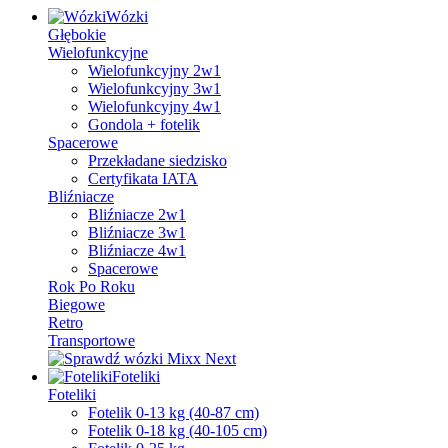
Wózki
Głębokie
Wielofunkcyjne
Wielofunkcyjny 2w1
Wielofunkcyjny 3w1
Wielofunkcyjny 4w1
Gondola + fotelik
Spacerowe
Przekładane siedzisko
Certyfikata IATA
Bliźniacze
Bliźniacze 2w1
Bliźniacze 3w1
Bliźniacze 4w1
Spacerowe
Rok Po Roku
Biegowe
Retro
Transportowe
Foteliki
Foteliki
Fotelik 0-13 kg (40-87 cm)
Fotelik 0-18 kg (40-105 cm)