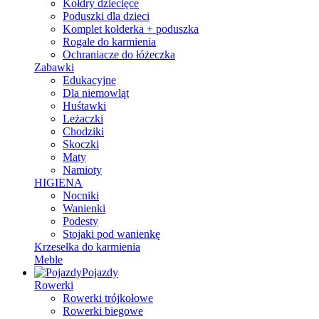
Kołdry dziecięce
Poduszki dla dzieci
Komplet kołderka + poduszka
Rogale do karmienia
Ochraniacze do łóżeczka
Zabawki
Edukacyjne
Dla niemowląt
Huśtawki
Leżaczki
Chodziki
Skoczki
Maty
Namioty
HIGIENA
Nocniki
Wanienki
Podesty
Stojaki pod wanienkę
Krzesełka do karmienia
Meble
Pojazdy
Rowerki
Rowerki trójkołowe
Rowerki biegowe