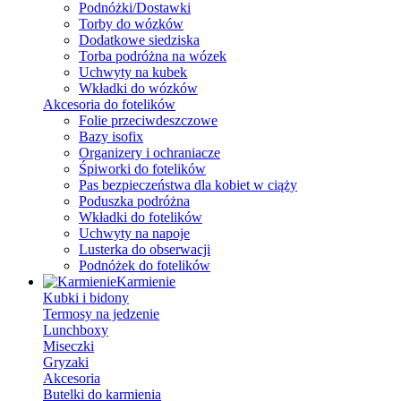
Podnóżki/Dostawki
Torby do wózków
Dodatkowe siedziska
Torba podróżna na wózek
Uchwyty na kubek
Wkładki do wózków
Akcesoria do fotelików
Folie przeciwdeszczowe
Bazy isofix
Organizery i ochraniacze
Śpiworki do fotelików
Pas bezpieczeństwa dla kobiet w ciąży
Poduszka podróżna
Wkładki do fotelików
Uchwyty na napoje
Lusterka do obserwacji
Podnóżek do fotelików
Karmienie
Kubki i bidony
Termosy na jedzenie
Lunchboxy
Miseczki
Gryzaki
Akcesoria
Butelki do karmienia