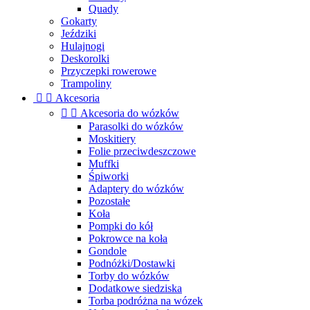
Quady
Gokarty
Jeździki
Hulajnogi
Deskorolki
Przyczepki rowerowe
Trampoliny


Akcesoria


Akcesoria do wózków
Parasolki do wózków
Moskitiery
Folie przeciwdeszczowe
Muffki
Śpiworki
Adaptery do wózków
Pozostałe
Koła
Pompki do kół
Pokrowce na koła
Gondole
Podnóżki/Dostawki
Torby do wózków
Dodatkowe siedziska
Torba podróżna na wózek