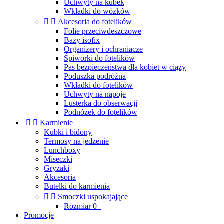
Uchwyty na kubek
Wkładki do wózków


Akcesoria do fotelików
Folie przeciwdeszczowe
Bazy isofix
Organizery i ochraniacze
Śpiworki do fotelików
Pas bezpieczeństwa dla kobiet w ciąży
Poduszka podróżna
Wkładki do fotelików
Uchwyty na napoje
Lusterka do obserwacji
Podnóżek do fotelików


Karmienie
Kubki i bidony
Termosy na jedzenie
Lunchboxy
Miseczki
Gryzaki
Akcesoria
Butelki do karmienia


Smoczki uspokajające
Rozmiar 0+
Promocje