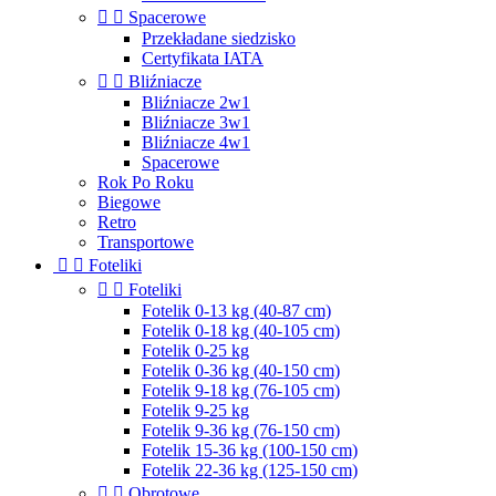


Spacerowe
Przekładane siedzisko
Certyfikata IATA


Bliźniacze
Bliźniacze 2w1
Bliźniacze 3w1
Bliźniacze 4w1
Spacerowe
Rok Po Roku
Biegowe
Retro
Transportowe


Foteliki


Foteliki
Fotelik 0-13 kg (40-87 cm)
Fotelik 0-18 kg (40-105 cm)
Fotelik 0-25 kg
Fotelik 0-36 kg (40-150 cm)
Fotelik 9-18 kg (76-105 cm)
Fotelik 9-25 kg
Fotelik 9-36 kg (76-150 cm)
Fotelik 15-36 kg (100-150 cm)
Fotelik 22-36 kg (125-150 cm)


Obrotowe