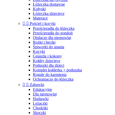
Łóżeczka dostawne
Kołyski
Łóżeczka dziecięce
Materace


Pościel i kocyki
Prześcieradła do łóżeczka
Prześcieradła do gondoli
Otulacze dla niemowląt
Rożki i beciki
Śpiworki do spania
Kocyki
Gniazda i kokony
Kołdry dziecięce
Poduszki dla dzieci
Komplet kołderka + poduszka
Rogale do karmienia
Ochraniacze do łóżeczka


Zabawki
Edukacyjne
Dla niemowląt
Huśtawki
Leżaczki
Chodziki
Skoczki