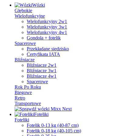
Wózki
Głębokie
Wielofunkcyjne
Wielofunkcyjny 2w1
Wielofunkcyjny 3w1
Wielofunkcyjny 4w1
Gondola + fotelik
Spacerowe
Przekładane siedzisko
Certyfikata IATA
Bliźniacze
Bliźniacze 2w1
Bliźniacze 3w1
Bliźniacze 4w1
Spacerowe
Rok Po Roku
Biegowe
Retro
Transportowe
Foteliki
Foteliki
Fotelik 0-13 kg (40-87 cm)
Fotelik 0-18 kg (40-105 cm)