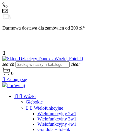
+48 504 188 333
sklep@danex24.pl
Darmowa dostawa dla zamówień od 200 zł*

search
clear
0

Zaloguj się
Porównaj


Wózki
Głębokie


Wielofunkcyjne
Wielofunkcyjny 2w1
Wielofunkcyjny 3w1
Wielofunkcyjny 4w1
Gondola + fotelik