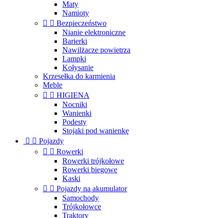
Maty
Namioty


Bezpieczeństwo
Nianie elektroniczne
Barierki
Nawilżacze powietrza
Lampki
Kołysanie
Krzesełka do karmienia
Meble


HIGIENA
Nocniki
Wanienki
Podesty
Stojaki pod wanienkę


Pojazdy


Rowerki
Rowerki trójkołowe
Rowerki biegowe
Kaski


Pojazdy na akumulator
Samochody
Trójkołowce
Traktory