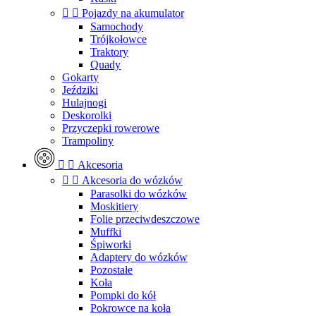


Pojazdy na akumulator
Samochody
Trójkołowce
Traktory
Quady
Gokarty
Jeździki
Hulajnogi
Deskorolki
Przyczepki rowerowe
Trampoliny


Akcesoria


Akcesoria do wózków
Parasolki do wózków
Moskitiery
Folie przeciwdeszczowe
Muffki
Śpiworki
Adaptery do wózków
Pozostałe
Koła
Pompki do kół
Pokrowce na koła