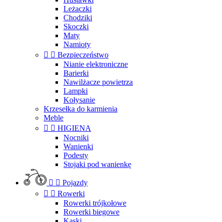
Leżaczki
Chodziki
Skoczki
Maty
Namioty


Bezpieczeństwo
Nianie elektroniczne
Barierki
Nawilżacze powietrza
Lampki
Kołysanie
Krzesełka do karmienia
Meble


HIGIENA
Nocniki
Wanienki
Podesty
Stojaki pod wanienkę


Pojazdy


Rowerki
Rowerki trójkołowe
Rowerki biegowe
Kaski