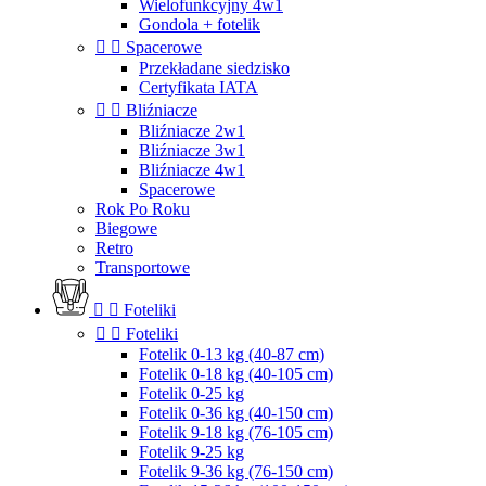
Wielofunkcyjny 4w1
Gondola + fotelik


Spacerowe
Przekładane siedzisko
Certyfikata IATA


Bliźniacze
Bliźniacze 2w1
Bliźniacze 3w1
Bliźniacze 4w1
Spacerowe
Rok Po Roku
Biegowe
Retro
Transportowe


Foteliki


Foteliki
Fotelik 0-13 kg (40-87 cm)
Fotelik 0-18 kg (40-105 cm)
Fotelik 0-25 kg
Fotelik 0-36 kg (40-150 cm)
Fotelik 9-18 kg (76-105 cm)
Fotelik 9-25 kg
Fotelik 9-36 kg (76-150 cm)