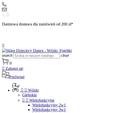
+48 504 188 333
sklep@danex24.pl
Darmowa dostawa dla zamówień od 200 zł*

search
clear
0

Zaloguj się
Porównaj


Wózki
Głębokie


Wielofunkcyjne
Wielofunkcyjny 2w1
Wielofunkcyjny 3w1