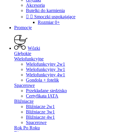
Akcesoria
Butelki do karmienia


Smoczki uspokajające
Rozmiar 0+
Promocje
Wózki
Głębokie
Wielofunkcyjne
Wielofunkcyjny 2w1
Wielofunkcyjny 3w1
Wielofunkcyjny 4w1
Gondola + fotelik
Spacerowe
Przekładane siedzisko
Certyfikata IATA
Bliźniacze
Bliźniacze 2w1
Bliźniacze 3w1
Bliźniacze 4w1
Spacerowe
Rok Po Roku