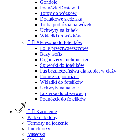
Gondole
Podnóżki/Dostawki
Torby do wózków
Dodatkowe siedziska
Torba podróżna na wózek
Uchwyty na kubek
Wkładki do wózków


Akcesoria do fotelików
Folie przeciwdeszczowe
Bazy isofix
Organizery i ochraniacze
Śpiworki do fotelików
Pas bezpieczeństwa dla kobiet w ciąży
Poduszka podróżna
Wkładki do fotelików
Uchwyty na napoje
Lusterka do obserwacji
Podnóżek do fotelików


Karmienie
Kubki i bidony
Termosy na jedzenie
Lunchboxy
Miseczki
Gryzaki