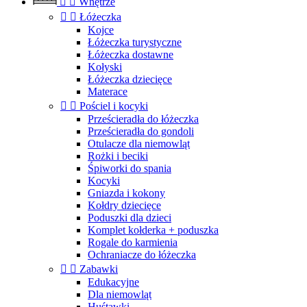


Wnętrze


Łóżeczka
Kojce
Łóżeczka turystyczne
Łóżeczka dostawne
Kołyski
Łóżeczka dziecięce
Materace


Pościel i kocyki
Prześcieradła do łóżeczka
Prześcieradła do gondoli
Otulacze dla niemowląt
Rożki i beciki
Śpiworki do spania
Kocyki
Gniazda i kokony
Kołdry dziecięce
Poduszki dla dzieci
Komplet kołderka + poduszka
Rogale do karmienia
Ochraniacze do łóżeczka


Zabawki
Edukacyjne
Dla niemowląt
Huśtawki