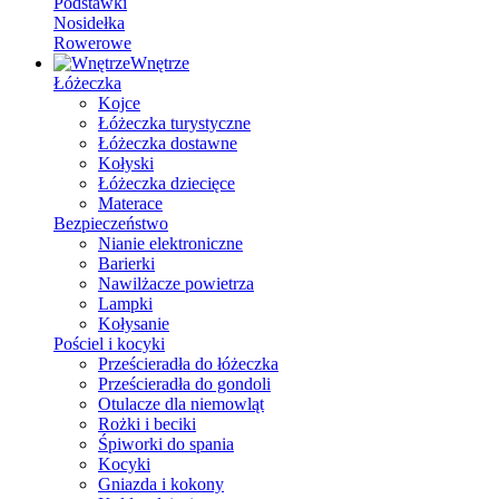
Podstawki
Nosidełka
Rowerowe
Wnętrze
Łóżeczka
Kojce
Łóżeczka turystyczne
Łóżeczka dostawne
Kołyski
Łóżeczka dziecięce
Materace
Bezpieczeństwo
Nianie elektroniczne
Barierki
Nawilżacze powietrza
Lampki
Kołysanie
Pościel i kocyki
Prześcieradła do łóżeczka
Prześcieradła do gondoli
Otulacze dla niemowląt
Rożki i beciki
Śpiworki do spania
Kocyki
Gniazda i kokony