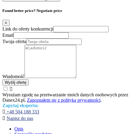
Found better price? Negotiate price
×
Link do oferty konkurencji
Email
Twoja oferta
Wiadomość
Wyślij ofertę

Wyrażam zgodę na przetwarzanie moich danych osobowych przez
Danex24.pl,
Zapoznałem się z polityką prywatności
.
Zapytaj eksperta:

+48 504 188 333

Napisz do nas
Opis