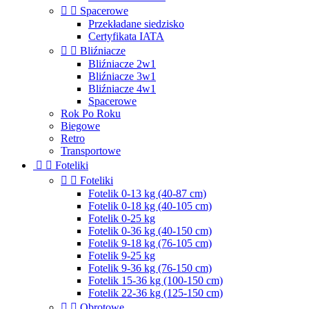


Spacerowe
Przekładane siedzisko
Certyfikata IATA


Bliźniacze
Bliźniacze 2w1
Bliźniacze 3w1
Bliźniacze 4w1
Spacerowe
Rok Po Roku
Biegowe
Retro
Transportowe


Foteliki


Foteliki
Fotelik 0-13 kg (40-87 cm)
Fotelik 0-18 kg (40-105 cm)
Fotelik 0-25 kg
Fotelik 0-36 kg (40-150 cm)
Fotelik 9-18 kg (76-105 cm)
Fotelik 9-25 kg
Fotelik 9-36 kg (76-150 cm)
Fotelik 15-36 kg (100-150 cm)
Fotelik 22-36 kg (125-150 cm)


Obrotowe