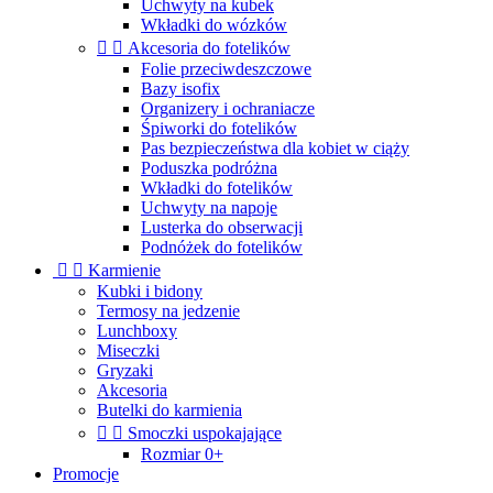
Uchwyty na kubek
Wkładki do wózków


Akcesoria do fotelików
Folie przeciwdeszczowe
Bazy isofix
Organizery i ochraniacze
Śpiworki do fotelików
Pas bezpieczeństwa dla kobiet w ciąży
Poduszka podróżna
Wkładki do fotelików
Uchwyty na napoje
Lusterka do obserwacji
Podnóżek do fotelików


Karmienie
Kubki i bidony
Termosy na jedzenie
Lunchboxy
Miseczki
Gryzaki
Akcesoria
Butelki do karmienia


Smoczki uspokajające
Rozmiar 0+
Promocje