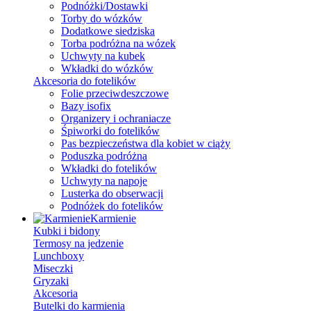
Podnóżki/Dostawki
Torby do wózków
Dodatkowe siedziska
Torba podróżna na wózek
Uchwyty na kubek
Wkładki do wózków
Akcesoria do fotelików
Folie przeciwdeszczowe
Bazy isofix
Organizery i ochraniacze
Śpiworki do fotelików
Pas bezpieczeństwa dla kobiet w ciąży
Poduszka podróżna
Wkładki do fotelików
Uchwyty na napoje
Lusterka do obserwacji
Podnóżek do fotelików
Karmienie
Kubki i bidony
Termosy na jedzenie
Lunchboxy
Miseczki
Gryzaki
Akcesoria
Butelki do karmienia