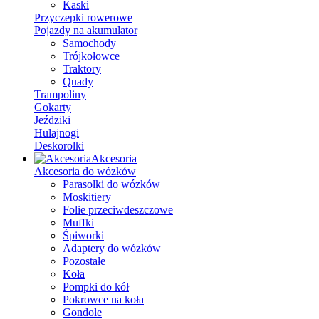
Kaski
Przyczepki rowerowe
Pojazdy na akumulator
Samochody
Trójkołowce
Traktory
Quady
Trampoliny
Gokarty
Jeździki
Hulajnogi
Deskorolki
Akcesoria
Akcesoria do wózków
Parasolki do wózków
Moskitiery
Folie przeciwdeszczowe
Muffki
Śpiworki
Adaptery do wózków
Pozostałe
Koła
Pompki do kół
Pokrowce na koła
Gondole