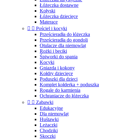
Łóżeczka dostawne
Kołyski
Łóżeczka dziecięce
Materace


Pościel i kocyki
Prześcieradła do łóżeczka
Prześcieradła do gondoli
Otulacze dla niemowląt
Rożki i beciki
Śpiworki do spania
Kocyki
Gniazda i kokony
Kołdry dziecięce
Poduszki dla dzieci
Komplet kołderka + poduszka
Rogale do karmienia
Ochraniacze do łóżeczka


Zabawki
Edukacyjne
Dla niemowląt
Huśtawki
Leżaczki
Chodziki
Skoczki