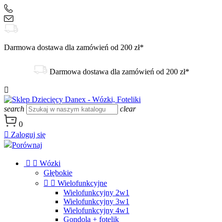
+48 504 188 333
sklep@danex24.pl
Darmowa dostawa dla zamówień od 200 zł*
Darmowa dostawa dla zamówień od 200 zł*

search
clear
0

Zaloguj się
Porównaj


Wózki
Głębokie


Wielofunkcyjne
Wielofunkcyjny 2w1
Wielofunkcyjny 3w1
Wielofunkcyjny 4w1
Gondola + fotelik