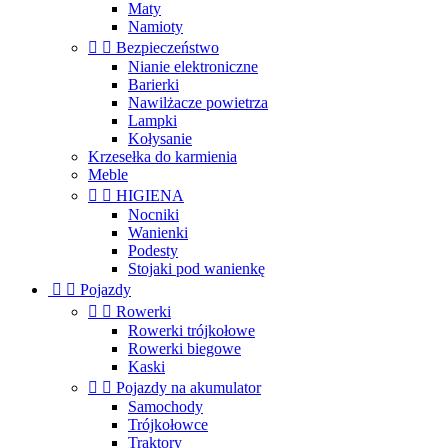
Maty
Namioty


Bezpieczeństwo
Nianie elektroniczne
Barierki
Nawilżacze powietrza
Lampki
Kołysanie
Krzesełka do karmienia
Meble


HIGIENA
Nocniki
Wanienki
Podesty
Stojaki pod wanienkę


Pojazdy


Rowerki
Rowerki trójkołowe
Rowerki biegowe
Kaski


Pojazdy na akumulator
Samochody
Trójkołowce
Traktory