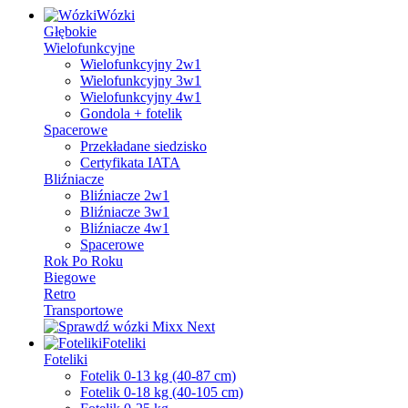
Wózki
Głębokie
Wielofunkcyjne
Wielofunkcyjny 2w1
Wielofunkcyjny 3w1
Wielofunkcyjny 4w1
Gondola + fotelik
Spacerowe
Przekładane siedzisko
Certyfikata IATA
Bliźniacze
Bliźniacze 2w1
Bliźniacze 3w1
Bliźniacze 4w1
Spacerowe
Rok Po Roku
Biegowe
Retro
Transportowe
Foteliki
Foteliki
Fotelik 0-13 kg (40-87 cm)
Fotelik 0-18 kg (40-105 cm)