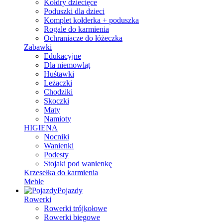
Kołdry dziecięce
Poduszki dla dzieci
Komplet kołderka + poduszka
Rogale do karmienia
Ochraniacze do łóżeczka
Zabawki
Edukacyjne
Dla niemowląt
Huśtawki
Leżaczki
Chodziki
Skoczki
Maty
Namioty
HIGIENA
Nocniki
Wanienki
Podesty
Stojaki pod wanienkę
Krzesełka do karmienia
Meble
Pojazdy
Rowerki
Rowerki trójkołowe
Rowerki biegowe