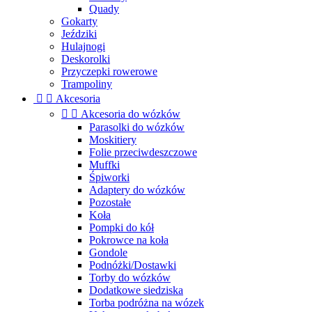
Quady
Gokarty
Jeździki
Hulajnogi
Deskorolki
Przyczepki rowerowe
Trampoliny


Akcesoria


Akcesoria do wózków
Parasolki do wózków
Moskitiery
Folie przeciwdeszczowe
Muffki
Śpiworki
Adaptery do wózków
Pozostałe
Koła
Pompki do kół
Pokrowce na koła
Gondole
Podnóżki/Dostawki
Torby do wózków
Dodatkowe siedziska
Torba podróżna na wózek