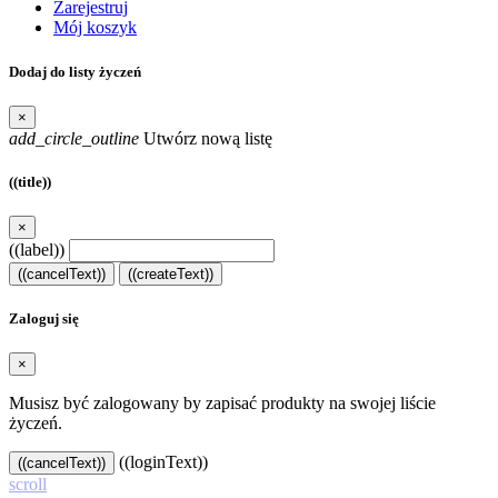
Zarejestruj
Mój koszyk
Dodaj do listy życzeń
×
add_circle_outline
Utwórz nową listę
((title))
×
((label))
((cancelText))
((createText))
Zaloguj się
×
Musisz być zalogowany by zapisać produkty na swojej liście
życzeń.
((loginText))
((cancelText))
scroll