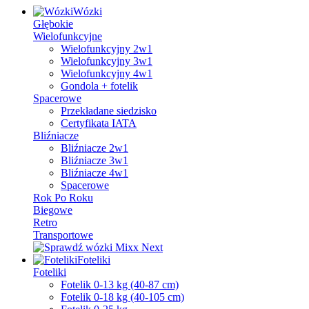
Wózki
Głębokie
Wielofunkcyjne
Wielofunkcyjny 2w1
Wielofunkcyjny 3w1
Wielofunkcyjny 4w1
Gondola + fotelik
Spacerowe
Przekładane siedzisko
Certyfikata IATA
Bliźniacze
Bliźniacze 2w1
Bliźniacze 3w1
Bliźniacze 4w1
Spacerowe
Rok Po Roku
Biegowe
Retro
Transportowe
Foteliki
Foteliki
Fotelik 0-13 kg (40-87 cm)
Fotelik 0-18 kg (40-105 cm)