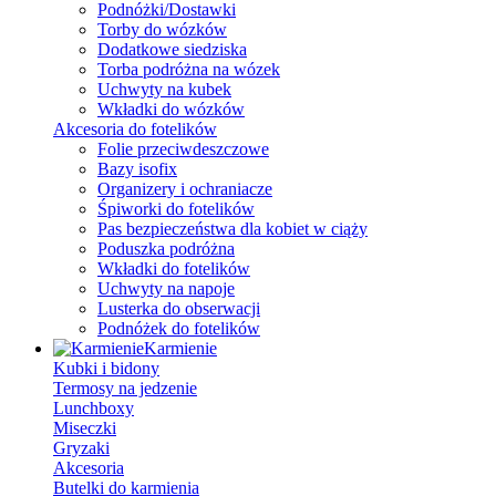
Podnóżki/Dostawki
Torby do wózków
Dodatkowe siedziska
Torba podróżna na wózek
Uchwyty na kubek
Wkładki do wózków
Akcesoria do fotelików
Folie przeciwdeszczowe
Bazy isofix
Organizery i ochraniacze
Śpiworki do fotelików
Pas bezpieczeństwa dla kobiet w ciąży
Poduszka podróżna
Wkładki do fotelików
Uchwyty na napoje
Lusterka do obserwacji
Podnóżek do fotelików
Karmienie
Kubki i bidony
Termosy na jedzenie
Lunchboxy
Miseczki
Gryzaki
Akcesoria
Butelki do karmienia