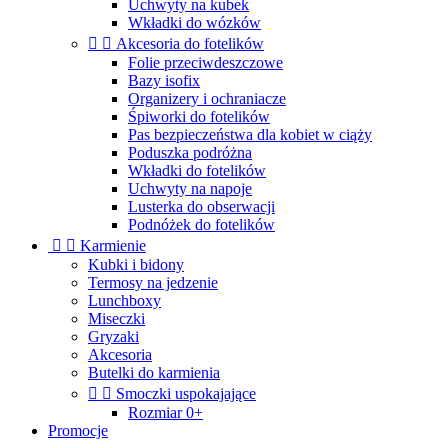
Uchwyty na kubek
Wkładki do wózków


Akcesoria do fotelików
Folie przeciwdeszczowe
Bazy isofix
Organizery i ochraniacze
Śpiworki do fotelików
Pas bezpieczeństwa dla kobiet w ciąży
Poduszka podróżna
Wkładki do fotelików
Uchwyty na napoje
Lusterka do obserwacji
Podnóżek do fotelików


Karmienie
Kubki i bidony
Termosy na jedzenie
Lunchboxy
Miseczki
Gryzaki
Akcesoria
Butelki do karmienia


Smoczki uspokajające
Rozmiar 0+
Promocje