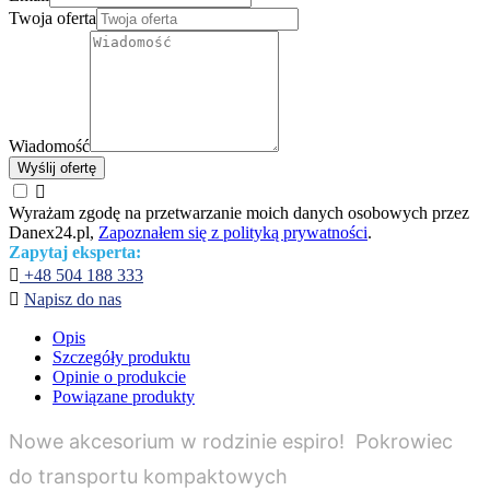
Twoja oferta
Wiadomość
Wyślij ofertę

Wyrażam zgodę na przetwarzanie moich danych osobowych przez
Danex24.pl,
Zapoznałem się z polityką prywatności
.
Zapytaj eksperta:

+48 504 188 333

Napisz do nas
Opis
Szczegóły produktu
Opinie o produkcie
Powiązane produkty
Nowe akcesorium w rodzinie espiro! Pokrowiec
do transportu kompaktowych