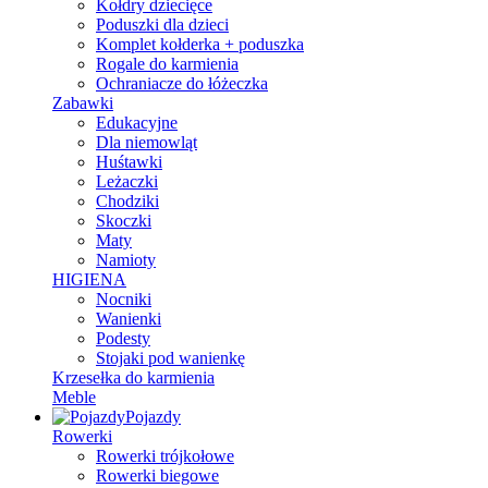
Kołdry dziecięce
Poduszki dla dzieci
Komplet kołderka + poduszka
Rogale do karmienia
Ochraniacze do łóżeczka
Zabawki
Edukacyjne
Dla niemowląt
Huśtawki
Leżaczki
Chodziki
Skoczki
Maty
Namioty
HIGIENA
Nocniki
Wanienki
Podesty
Stojaki pod wanienkę
Krzesełka do karmienia
Meble
Pojazdy
Rowerki
Rowerki trójkołowe
Rowerki biegowe