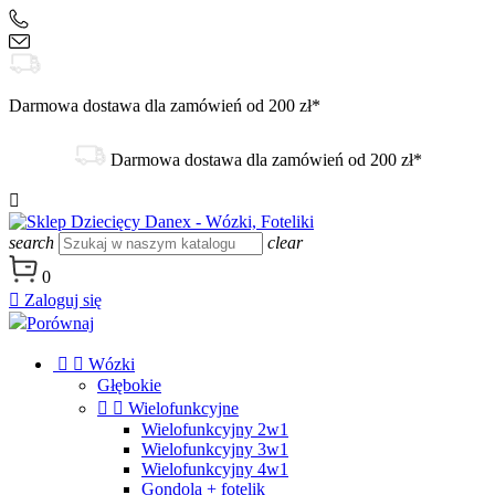
+48 504 188 333
sklep@danex24.pl
Darmowa dostawa dla zamówień od 200 zł*
Darmowa dostawa dla zamówień od 200 zł*

search
clear
0

Zaloguj się
Porównaj


Wózki
Głębokie


Wielofunkcyjne
Wielofunkcyjny 2w1
Wielofunkcyjny 3w1
Wielofunkcyjny 4w1
Gondola + fotelik