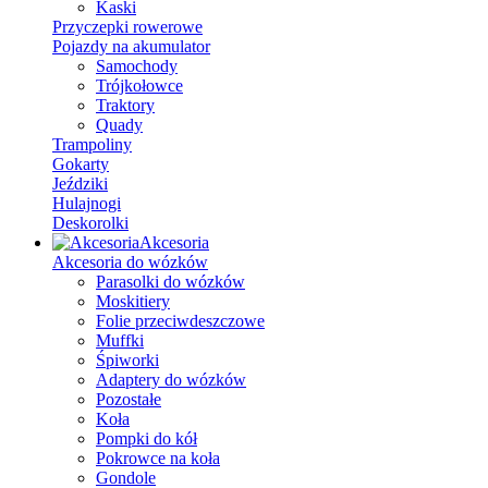
Kaski
Przyczepki rowerowe
Pojazdy na akumulator
Samochody
Trójkołowce
Traktory
Quady
Trampoliny
Gokarty
Jeździki
Hulajnogi
Deskorolki
Akcesoria
Akcesoria do wózków
Parasolki do wózków
Moskitiery
Folie przeciwdeszczowe
Muffki
Śpiworki
Adaptery do wózków
Pozostałe
Koła
Pompki do kół
Pokrowce na koła
Gondole