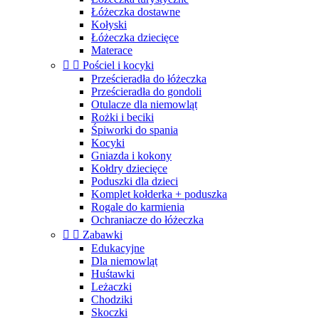
Łóżeczka dostawne
Kołyski
Łóżeczka dziecięce
Materace


Pościel i kocyki
Prześcieradła do łóżeczka
Prześcieradła do gondoli
Otulacze dla niemowląt
Rożki i beciki
Śpiworki do spania
Kocyki
Gniazda i kokony
Kołdry dziecięce
Poduszki dla dzieci
Komplet kołderka + poduszka
Rogale do karmienia
Ochraniacze do łóżeczka


Zabawki
Edukacyjne
Dla niemowląt
Huśtawki
Leżaczki
Chodziki
Skoczki