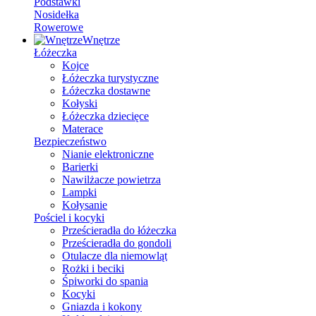
Podstawki
Nosidełka
Rowerowe
Wnętrze
Łóżeczka
Kojce
Łóżeczka turystyczne
Łóżeczka dostawne
Kołyski
Łóżeczka dziecięce
Materace
Bezpieczeństwo
Nianie elektroniczne
Barierki
Nawilżacze powietrza
Lampki
Kołysanie
Pościel i kocyki
Prześcieradła do łóżeczka
Prześcieradła do gondoli
Otulacze dla niemowląt
Rożki i beciki
Śpiworki do spania
Kocyki
Gniazda i kokony