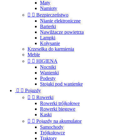
Maty
Namioty


Bezpieczeństwo
Nianie elektroniczne
Barierki
Nawilżacze powietrza
Lampki
Kołysanie
Krzesełka do karmienia
Meble


HIGIENA
Nocniki
Wanienki
Podesty
Stojaki pod wanienkę


Pojazdy


Rowerki
Rowerki trójkołowe
Rowerki biegowe
Kaski


Pojazdy na akumulator
Samochody
Trójkołowce
Traktory