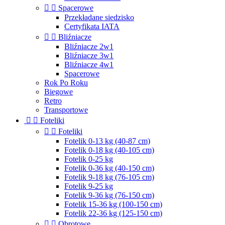


Spacerowe
Przekładane siedzisko
Certyfikata IATA


Bliźniacze
Bliźniacze 2w1
Bliźniacze 3w1
Bliźniacze 4w1
Spacerowe
Rok Po Roku
Biegowe
Retro
Transportowe


Foteliki


Foteliki
Fotelik 0-13 kg (40-87 cm)
Fotelik 0-18 kg (40-105 cm)
Fotelik 0-25 kg
Fotelik 0-36 kg (40-150 cm)
Fotelik 9-18 kg (76-105 cm)
Fotelik 9-25 kg
Fotelik 9-36 kg (76-150 cm)
Fotelik 15-36 kg (100-150 cm)
Fotelik 22-36 kg (125-150 cm)


Obrotowe