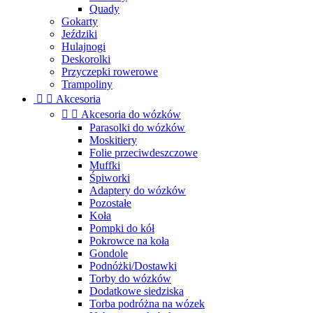
Quady
Gokarty
Jeździki
Hulajnogi
Deskorolki
Przyczepki rowerowe
Trampoliny


Akcesoria


Akcesoria do wózków
Parasolki do wózków
Moskitiery
Folie przeciwdeszczowe
Muffki
Śpiworki
Adaptery do wózków
Pozostałe
Koła
Pompki do kół
Pokrowce na koła
Gondole
Podnóżki/Dostawki
Torby do wózków
Dodatkowe siedziska
Torba podróżna na wózek