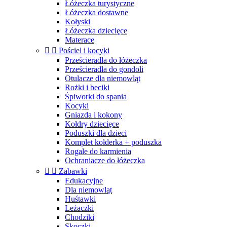
Łóżeczka turystyczne
Łóżeczka dostawne
Kołyski
Łóżeczka dziecięce
Materace


Pościel i kocyki
Prześcieradła do łóżeczka
Prześcieradła do gondoli
Otulacze dla niemowląt
Rożki i beciki
Śpiworki do spania
Kocyki
Gniazda i kokony
Kołdry dziecięce
Poduszki dla dzieci
Komplet kołderka + poduszka
Rogale do karmienia
Ochraniacze do łóżeczka


Zabawki
Edukacyjne
Dla niemowląt
Huśtawki
Leżaczki
Chodziki
Skoczki