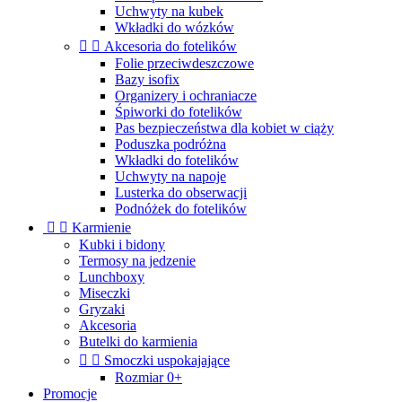
Uchwyty na kubek
Wkładki do wózków


Akcesoria do fotelików
Folie przeciwdeszczowe
Bazy isofix
Organizery i ochraniacze
Śpiworki do fotelików
Pas bezpieczeństwa dla kobiet w ciąży
Poduszka podróżna
Wkładki do fotelików
Uchwyty na napoje
Lusterka do obserwacji
Podnóżek do fotelików


Karmienie
Kubki i bidony
Termosy na jedzenie
Lunchboxy
Miseczki
Gryzaki
Akcesoria
Butelki do karmienia


Smoczki uspokajające
Rozmiar 0+
Promocje