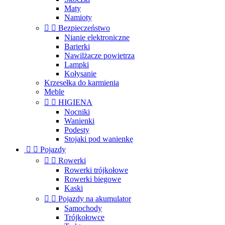
Maty
Namioty


Bezpieczeństwo
Nianie elektroniczne
Barierki
Nawilżacze powietrza
Lampki
Kołysanie
Krzesełka do karmienia
Meble


HIGIENA
Nocniki
Wanienki
Podesty
Stojaki pod wanienkę


Pojazdy


Rowerki
Rowerki trójkołowe
Rowerki biegowe
Kaski


Pojazdy na akumulator
Samochody
Trójkołowce