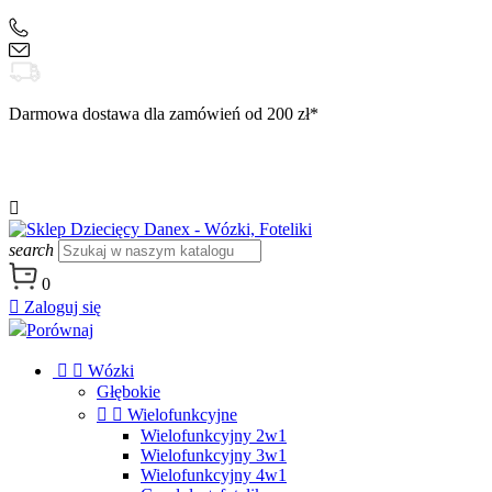
+48 504 188 333
sklep@danex24.pl
Darmowa dostawa dla zamówień od 200 zł*

search
0

Zaloguj się
Porównaj


Wózki
Głębokie


Wielofunkcyjne
Wielofunkcyjny 2w1
Wielofunkcyjny 3w1
Wielofunkcyjny 4w1