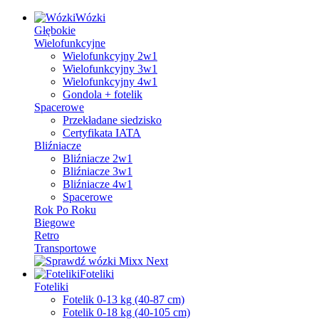
Wózki
Głębokie
Wielofunkcyjne
Wielofunkcyjny 2w1
Wielofunkcyjny 3w1
Wielofunkcyjny 4w1
Gondola + fotelik
Spacerowe
Przekładane siedzisko
Certyfikata IATA
Bliźniacze
Bliźniacze 2w1
Bliźniacze 3w1
Bliźniacze 4w1
Spacerowe
Rok Po Roku
Biegowe
Retro
Transportowe
Foteliki
Foteliki
Fotelik 0-13 kg (40-87 cm)
Fotelik 0-18 kg (40-105 cm)