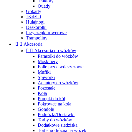
Traktory
Quady
Gokarty
Jeździki
Hulajnogi
Deskorolki
Przyczepki rowerowe
Trampoliny


Akcesoria


Akcesoria do wózków
Parasolki do wózków
Moskitiery
Folie przeciwdeszczowe
Muffki
Śpiworki
Adaptery do wózków
Pozostałe
Koła
Pompki do kół
Pokrowce na koła
Gondole
Podnóżki/Dostawki
Torby do wózków
Dodatkowe siedziska
Torba podróżna na wózek