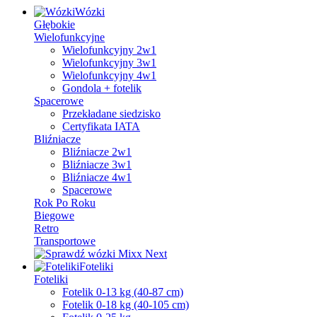
Wózki
Głębokie
Wielofunkcyjne
Wielofunkcyjny 2w1
Wielofunkcyjny 3w1
Wielofunkcyjny 4w1
Gondola + fotelik
Spacerowe
Przekładane siedzisko
Certyfikata IATA
Bliźniacze
Bliźniacze 2w1
Bliźniacze 3w1
Bliźniacze 4w1
Spacerowe
Rok Po Roku
Biegowe
Retro
Transportowe
Foteliki
Foteliki
Fotelik 0-13 kg (40-87 cm)
Fotelik 0-18 kg (40-105 cm)