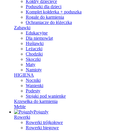
Kołdry dziecięce
Poduszki dla dzieci
Komplet kołderka + poduszka
Rogale do karmienia
Ochraniacze do łóżeczka
Zabawki
Edukacyjne
Dla niemowląt
Huśtawki
Leżaczki
Chodziki
Skoczki
Maty
Namioty
HIGIENA
Nocniki
Wanienki
Podesty
Stojaki pod wanienkę
Krzesełka do karmienia
Meble
Pojazdy
Rowerki
Rowerki trójkołowe
Rowerki biegowe