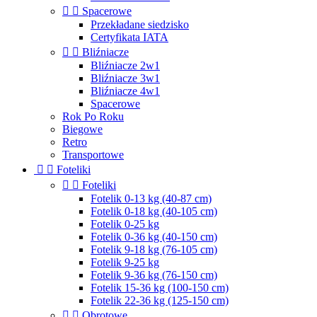


Spacerowe
Przekładane siedzisko
Certyfikata IATA


Bliźniacze
Bliźniacze 2w1
Bliźniacze 3w1
Bliźniacze 4w1
Spacerowe
Rok Po Roku
Biegowe
Retro
Transportowe


Foteliki


Foteliki
Fotelik 0-13 kg (40-87 cm)
Fotelik 0-18 kg (40-105 cm)
Fotelik 0-25 kg
Fotelik 0-36 kg (40-150 cm)
Fotelik 9-18 kg (76-105 cm)
Fotelik 9-25 kg
Fotelik 9-36 kg (76-150 cm)
Fotelik 15-36 kg (100-150 cm)
Fotelik 22-36 kg (125-150 cm)


Obrotowe