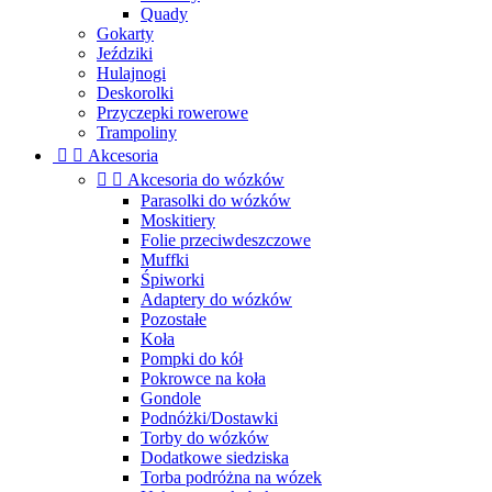
Quady
Gokarty
Jeździki
Hulajnogi
Deskorolki
Przyczepki rowerowe
Trampoliny


Akcesoria


Akcesoria do wózków
Parasolki do wózków
Moskitiery
Folie przeciwdeszczowe
Muffki
Śpiworki
Adaptery do wózków
Pozostałe
Koła
Pompki do kół
Pokrowce na koła
Gondole
Podnóżki/Dostawki
Torby do wózków
Dodatkowe siedziska
Torba podróżna na wózek