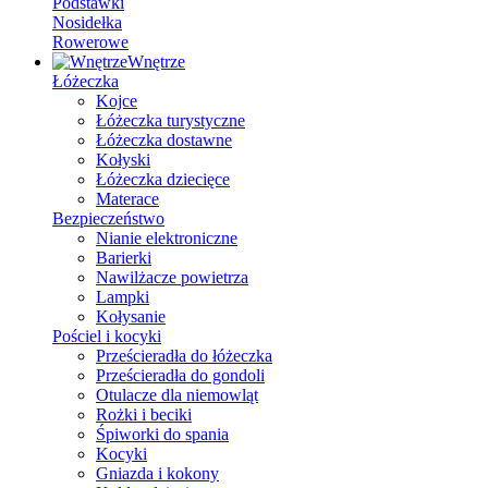
Podstawki
Nosidełka
Rowerowe
Wnętrze
Łóżeczka
Kojce
Łóżeczka turystyczne
Łóżeczka dostawne
Kołyski
Łóżeczka dziecięce
Materace
Bezpieczeństwo
Nianie elektroniczne
Barierki
Nawilżacze powietrza
Lampki
Kołysanie
Pościel i kocyki
Prześcieradła do łóżeczka
Prześcieradła do gondoli
Otulacze dla niemowląt
Rożki i beciki
Śpiworki do spania
Kocyki
Gniazda i kokony