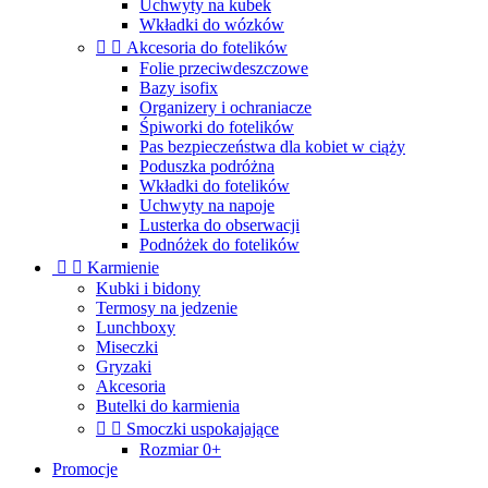
Uchwyty na kubek
Wkładki do wózków


Akcesoria do fotelików
Folie przeciwdeszczowe
Bazy isofix
Organizery i ochraniacze
Śpiworki do fotelików
Pas bezpieczeństwa dla kobiet w ciąży
Poduszka podróżna
Wkładki do fotelików
Uchwyty na napoje
Lusterka do obserwacji
Podnóżek do fotelików


Karmienie
Kubki i bidony
Termosy na jedzenie
Lunchboxy
Miseczki
Gryzaki
Akcesoria
Butelki do karmienia


Smoczki uspokajające
Rozmiar 0+
Promocje