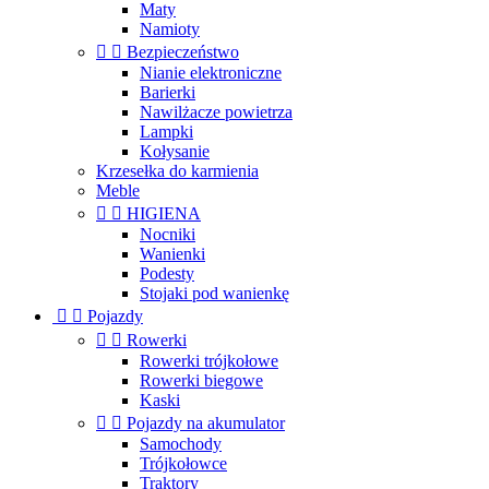
Maty
Namioty


Bezpieczeństwo
Nianie elektroniczne
Barierki
Nawilżacze powietrza
Lampki
Kołysanie
Krzesełka do karmienia
Meble


HIGIENA
Nocniki
Wanienki
Podesty
Stojaki pod wanienkę


Pojazdy


Rowerki
Rowerki trójkołowe
Rowerki biegowe
Kaski


Pojazdy na akumulator
Samochody
Trójkołowce
Traktory