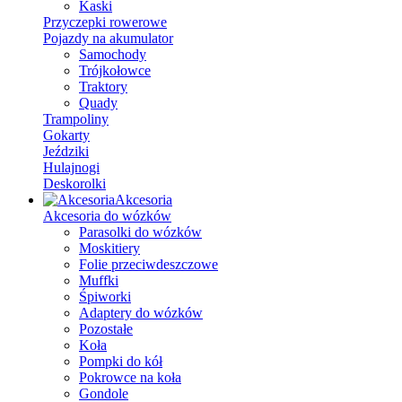
Kaski
Przyczepki rowerowe
Pojazdy na akumulator
Samochody
Trójkołowce
Traktory
Quady
Trampoliny
Gokarty
Jeździki
Hulajnogi
Deskorolki
Akcesoria
Akcesoria do wózków
Parasolki do wózków
Moskitiery
Folie przeciwdeszczowe
Muffki
Śpiworki
Adaptery do wózków
Pozostałe
Koła
Pompki do kół
Pokrowce na koła
Gondole