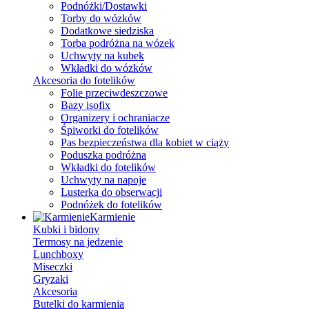
Podnóżki/Dostawki
Torby do wózków
Dodatkowe siedziska
Torba podróżna na wózek
Uchwyty na kubek
Wkładki do wózków
Akcesoria do fotelików
Folie przeciwdeszczowe
Bazy isofix
Organizery i ochraniacze
Śpiworki do fotelików
Pas bezpieczeństwa dla kobiet w ciąży
Poduszka podróżna
Wkładki do fotelików
Uchwyty na napoje
Lusterka do obserwacji
Podnóżek do fotelików
Karmienie
Kubki i bidony
Termosy na jedzenie
Lunchboxy
Miseczki
Gryzaki
Akcesoria
Butelki do karmienia