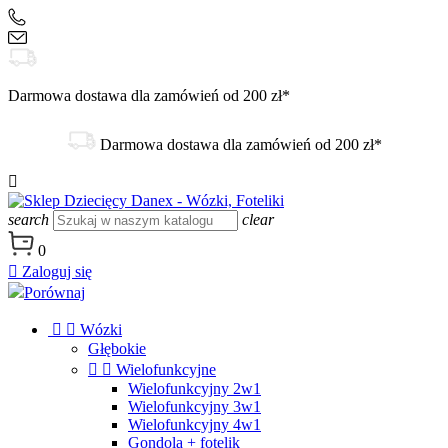
+48 504 188 333
sklep@danex24.pl
Darmowa dostawa dla zamówień od 200 zł*
Darmowa dostawa dla zamówień od 200 zł*

search
clear
0

Zaloguj się
Porównaj


Wózki
Głębokie


Wielofunkcyjne
Wielofunkcyjny 2w1
Wielofunkcyjny 3w1
Wielofunkcyjny 4w1
Gondola + fotelik