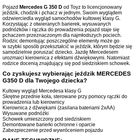
Pojazd
Mercedes G 350 D
od Toyz to licencjonowany
jeździk, chodzik i pchacz w jednym. Swoim wyglądem
odzwierciedla wygląd samochodów kultowej klasy G.
Korzystając z otwieranych barierek, wysuwanych
podnóżków i rączka do prowadzenia pojazd staje się
pchaczem przeznaczonym dla najmłodszych pociech.
Rodzic demontując poszczególne elementy może go
w szybki sposób przekształcić w jeździk, którym będzie się
samodzielnie poruszać dziecko. Jazdę Mercedesem
urozmaici kierownica z efektami dźwiękowymi. Natomiast
rodzice docenią znajdujący się pod siedziskiem schowek.
Co zyskujesz wybierając jeździk MERCEDES
G350 D
dla Twojego dziecka?
Kultowy wygląd Mercedesa klasy G
Skrętne przednie koła, sterowane przy pomocy rączki do
prowadzenia lub kierownicy
Kierownica z dźwiękami (zasilana bateriami 2xAA)
Wysuwane podnóżki
Schowek umieszczony pod siedziskiem
Demontowane barierki ochronne i oparcie
Zabezpieczenie przed wywróceniem pojazdu