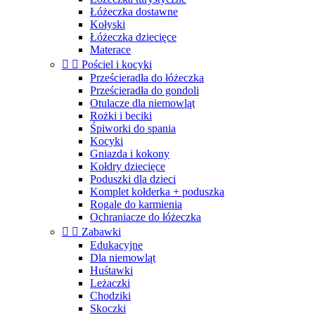
Łóżeczka dostawne
Kołyski
Łóżeczka dziecięce
Materace


Pościel i kocyki
Prześcieradła do łóżeczka
Prześcieradła do gondoli
Otulacze dla niemowląt
Rożki i beciki
Śpiworki do spania
Kocyki
Gniazda i kokony
Kołdry dziecięce
Poduszki dla dzieci
Komplet kołderka + poduszka
Rogale do karmienia
Ochraniacze do łóżeczka


Zabawki
Edukacyjne
Dla niemowląt
Huśtawki
Leżaczki
Chodziki
Skoczki