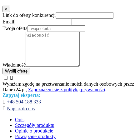
×
Link do oferty konkurencji
Email
Twoja oferta
Wiadomość
Wyślij ofertę

Wyrażam zgodę na przetwarzanie moich danych osobowych przez
Danex24.pl,
Zapoznałem się z polityką prywatności
.
Zapytaj eksperta:

+48 504 188 333

Napisz do nas
Opis
Szczegóły produktu
Opinie o produkcie
Powiązane produkty