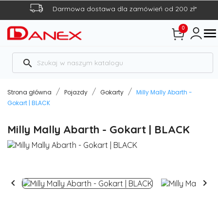
Darmowa dostawa dla zamówień od 200 zł*
0

search
Strona główna
Pojazdy
Gokarty
Milly Mally Abarth -
Gokart | BLACK
Milly Mally Abarth - Gokart | BLACK

