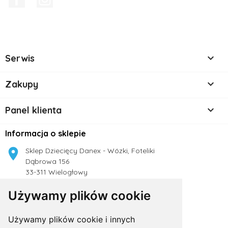

Serwis

Zakupy

Panel klienta
Informacja o sklepie

Sklep Dziecięcy Danex - Wózki, Foteliki
Dąbrowa 156
33-311 Wielogłowy
Polska
Używamy plików cookie

504 188 333
Używamy plików cookie i innych